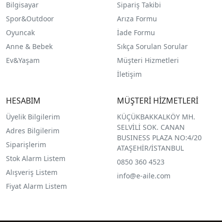
Bilgisayar
Sipariş Takibi
Spor&Outdoor
Arıza Formu
O
yuncak
İade Formu
Anne & Bebek
Sıkça Sorulan Sorular
Ev&Yaşam
Müşteri Hizmetleri
İletişim
HESABIM
MÜŞTERİ HİZMETLERİ
Üyelik Bilgilerim
KÜÇÜKBAKKALKÖY MH.
SELVİLİ SOK. CANAN
Adres Bilgilerim
BUSINESS PLAZA NO:4/20
Siparişlerim
ATAŞEHİR/İSTANBUL
Stok Alarm Listem
0850 360 4523
Alışveriş Listem
info@e-aile.com
Fiyat Alarm Listem