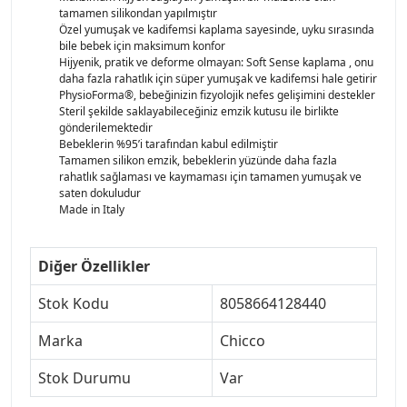
tamamen silikondan yapılmıştır
Özel yumuşak ve kadifemsi kaplama sayesinde, uyku sırasında
bile bebek için maksimum konfor
Hijyenik, pratik ve deforme olmayan: Soft Sense kaplama , onu
daha fazla rahatlık için süper yumuşak ve kadifemsi hale getirir
PhysioForma®, bebeğinizin fizyolojik nefes gelişimini destekler
Steril şekilde saklayabileceğiniz emzik kutusu ile birlikte
gönderilemektedir
Bebeklerin %95’i tarafından kabul edilmiştir
Tamamen silikon emzik, bebeklerin yüzünde daha fazla
rahatlık sağlaması ve kaymaması için tamamen yumuşak ve
saten dokuludur
Made in Italy
Diğer Özellikler
Stok Kodu
8058664128440
Marka
Chicco
Stok Durumu
Var