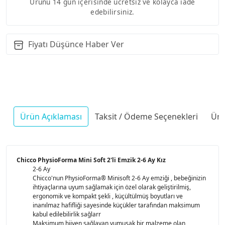
Ürünü 14 gün içerisinde ücretsiz ve kolayca iade
edebilirsiniz.
Fiyatı Düşünce Haber Ver
Ürün Açıklaması
Taksit / Ödeme Seçenekleri
Ürü
Chicco PhysioForma Mini Soft 2'li Emzik 2-6 Ay Kız
2-6 Ay
Chicco'nun PhysioForma® Minisoft 2-6 Ay emziği , bebeğinizin
ihtiyaçlarına uyum sağlamak için özel olarak geliştirilmiş,
ergonomik ve kompakt şekli , küçültülmüş boyutları ve
inanılmaz hafifliği sayesinde küçükler tarafından maksimum
kabul edilebilirlik sağlarr
Maksimum hijyen sağlayan yumuşak bir malzeme olan