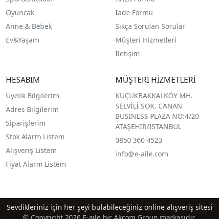
O
yuncak
İade Formu
Anne & Bebek
Sıkça Sorulan Sorular
Ev&Yaşam
Müşteri Hizmetleri
İletişim
HESABIM
MÜŞTERİ HİZMETLERİ
Üyelik Bilgilerim
KÜÇÜKBAKKALKÖY MH.
SELVİLİ SOK. CANAN
Adres Bilgilerim
BUSINESS PLAZA NO:4/20
Siparişlerim
ATAŞEHİR/İSTANBUL
Stok Alarm Listem
0850 360 4523
Alışveriş Listem
info@e-aile.com
Fiyat Alarm Listem
Sevdikleriniz için her şeyi bulabileceğiniz online alışveriş sitesi
© Copyright 2026 E-aile bir Akcom Group markasıdır.