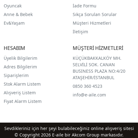
O
yuncak
İade Formu
Anne & Bebek
Sıkça Sorulan Sorular
Ev&Yaşam
Müşteri Hizmetleri
İletişim
HESABIM
MÜŞTERİ HİZMETLERİ
Üyelik Bilgilerim
KÜÇÜKBAKKALKÖY MH.
SELVİLİ SOK. CANAN
Adres Bilgilerim
BUSINESS PLAZA NO:4/20
Siparişlerim
ATAŞEHİR/İSTANBUL
Stok Alarm Listem
0850 360 4523
Alışveriş Listem
info@e-aile.com
Fiyat Alarm Listem
Sevdikleriniz için her şeyi bulabileceğiniz online alışveriş sitesi
© Copyright 2026 E-aile bir Akcom Group markasıdır.