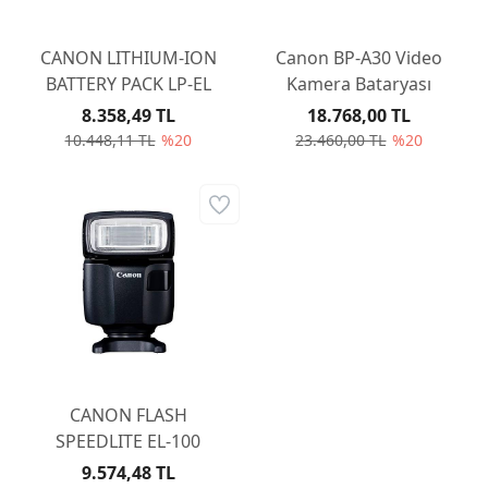
CANON LITHIUM-ION
Canon BP-A30 Video
BATTERY PACK LP-EL
Kamera Bataryası
8.358,49 TL
18.768,00 TL
10.448,11 TL
%20
23.460,00 TL
%20
CANON FLASH
SPEEDLITE EL-100
9.574,48 TL