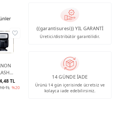
ünler
{{garantisuresi}} YIL GARANTİ
Üretici/distribütör garantilidir.
ANON
LASH
14 GÜNDE İADE
EDLITE
4,48 TL
Ürünü 14 gün içerisinde ücretsiz ve
L-100
10 TL
%20
kolayca iade edebilirsiniz.