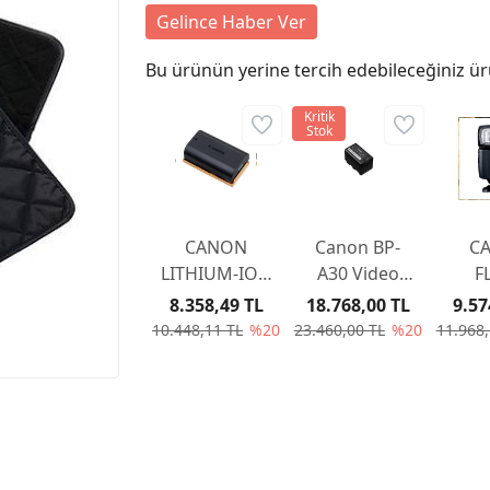
Gelince Haber Ver
Bu ürünün yerine tercih edebileceğiniz ür
Kritik
Stok
CANON
Canon BP-
C
LITHIUM-ION
A30 Video
F
BATTERY
Kamera
SPE
8.358,49 TL
18.768,00 TL
9.57
PACK LP-EL
Bataryası
E
10.448,11 TL
%20
23.460,00 TL
%20
11.968,