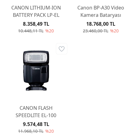
CANON LITHIUM-ION
Canon BP-A30 Video
BATTERY PACK LP-EL
Kamera Bataryası
8.358,49 TL
18.768,00 TL
10.448,11 TL
%20
23.460,00 TL
%20
CANON FLASH
SPEEDLITE EL-100
9.574,48 TL
11.968,10 TL
%20