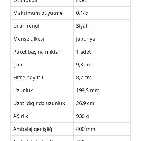
Maksimum büyütme
0,14x
Ürün rengi
Siyah
Menşe ülkesi
Japonya
Paket başına miktar
1 adet
Çap
9,3 cm
Filtre boyutu
8,2 cm
Uzunluk
199,5 mm
Uzatıldığında uzunluk
26,9 cm
Ağırlık
930 g
Ambalaj genişliği
400 mm