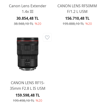
Canon Lens Extender
CANON LENS RF50MM
1.4x III
F/1.2 L USM
30.854,48 TL
156.710,48 TL
38.568,10 TL
%20
195.888,10 TL
%20
CANON LENS RF15-
35mm F2.8 L IS USM
159.598,48 TL
199.498,10 TL
%20