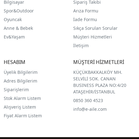
Bilgisayar
Sipariş Takibi
Spor&Outdoor
Arıza Formu
O
yuncak
İade Formu
Anne & Bebek
Sıkça Sorulan Sorular
Ev&Yaşam
Müşteri Hizmetleri
İletişim
HESABIM
MÜŞTERİ HİZMETLERİ
Üyelik Bilgilerim
KÜÇÜKBAKKALKÖY MH.
SELVİLİ SOK. CANAN
Adres Bilgilerim
BUSINESS PLAZA NO:4/20
Siparişlerim
ATAŞEHİR/İSTANBUL
Stok Alarm Listem
0850 360 4523
Alışveriş Listem
info@e-aile.com
Fiyat Alarm Listem