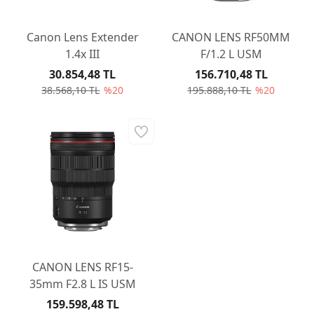
Canon Lens Extender
CANON LENS RF50MM
1.4x III
F/1.2 L USM
30.854,48 TL
156.710,48 TL
38.568,10 TL
%20
195.888,10 TL
%20
CANON LENS RF15-
35mm F2.8 L IS USM
159.598,48 TL