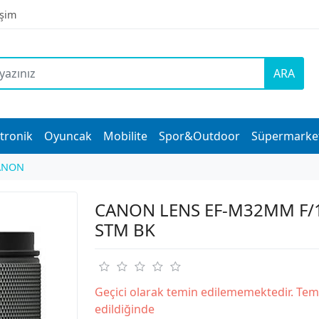
işim
ARA
tronik
Oyuncak
Mobilite
Spor&Outdoor
Süpermarke
ANON
CANON LENS EF-M32MM F/1
STM BK
Geçici olarak temin edilememektedir. Tem
edildiğinde