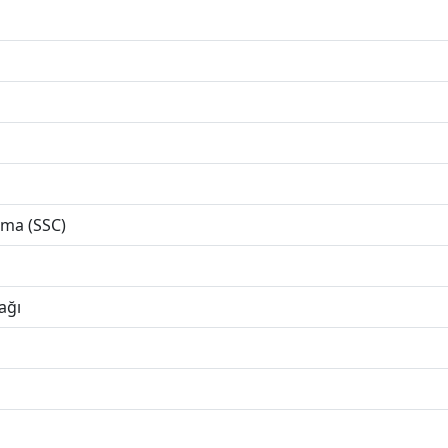
ama (SSC)
ağı