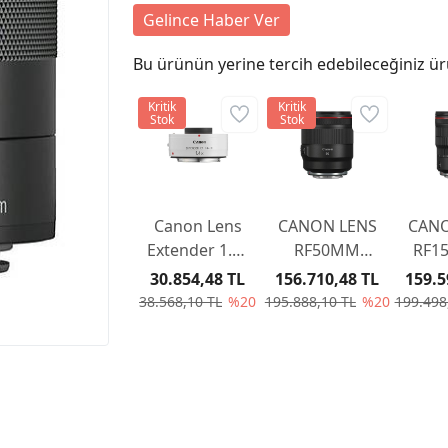
Gelince Haber Ver
Bu ürünün yerine tercih edebileceğiniz ür
Kritik
Kritik
Stok
Stok
Canon Lens
CANON LENS
CANO
Extender 1.4x
RF50MM
RF1
III
F/1.2 L USM
F2.8 
30.854,48 TL
156.710,48 TL
159.5
38.568,10 TL
%20
195.888,10 TL
%20
199.498