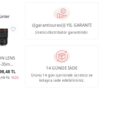
ünler
{{garantisuresi}} YIL GARANTİ
Üretici/distribütör garantilidir.
N LENS
5-35mm
14 GÜNDE İADE
L IS USM
98,48 TL
Ürünü 14 gün içerisinde ücretsiz ve
,10 TL
%20
kolayca iade edebilirsiniz.