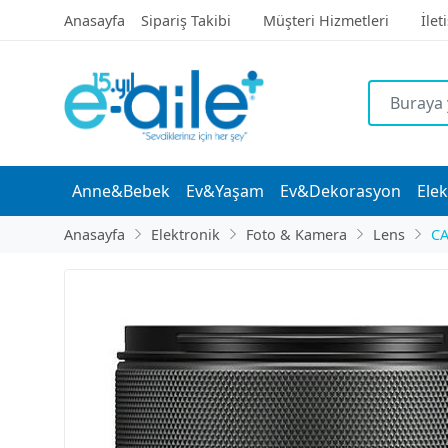
Anasayfa
Sipariş Takibi
Müşteri Hizmetleri
İlet
Anne&Bebek
Ev&Yaşam
Ev&Dekorasyon
Elek
Anasayfa
Elektronik
Foto & Kamera
Lens
C