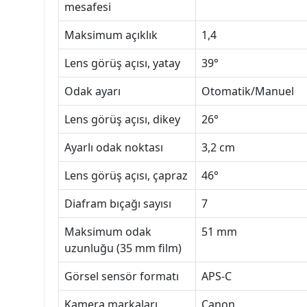
mesafesi
Maksimum açıklık
1,4
Lens görüş açısı, yatay
39°
Odak ayarı
Otomatik/Manuel
Lens görüş açısı, dikey
26°
Ayarlı odak noktası
3,2 cm
Lens görüş açısı, çapraz
46°
Diafram bıçağı sayısı
7
Maksimum odak
51 mm
uzunluğu (35 mm film)
Görsel sensör formatı
APS-C
Kamera markaları
Canon