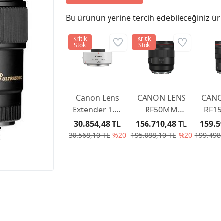
Bu ürünün yerine tercih edebileceğiniz ür
Kritik
Kritik
Stok
Stok
Canon Lens
CANON LENS
CANO
Extender 1.4x
RF50MM
RF1
III
F/1.2 L USM
F2.8 
30.854,48 TL
156.710,48 TL
159.5
38.568,10 TL
%20
195.888,10 TL
%20
199.498