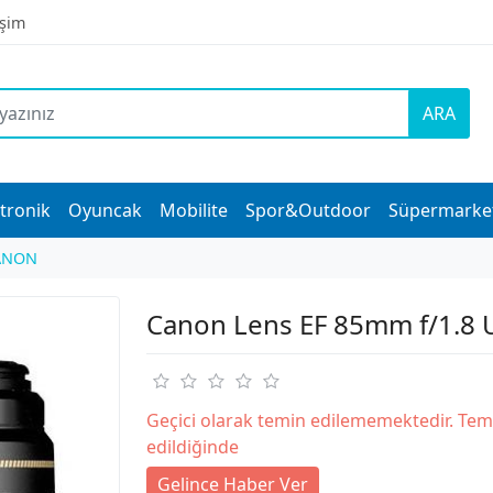
işim
ARA
tronik
Oyuncak
Mobilite
Spor&Outdoor
Süpermarke
ANON
Canon Lens EF 85mm f/1.8
Geçici olarak temin edilememektedir. Tem
edildiğinde
Gelince Haber Ver