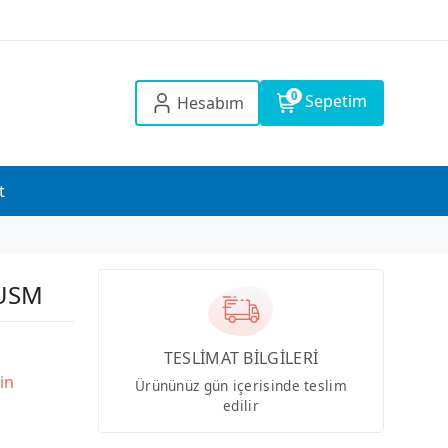
0
Sepetim
Hesabım
t
 USM
TESLİMAT BİLGİLERİ
in
Ürününüz gün içerisinde teslim
edilir