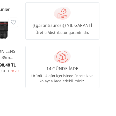
ünler
{{garantisuresi}} YIL GARANTİ
Üretici/distribütör garantilidir.
N LENS
5-35mm
L IS USM
98,48 TL
14 GÜNDE İADE
,10 TL
%20
Ürünü 14 gün içerisinde ücretsiz ve
kolayca iade edebilirsiniz.