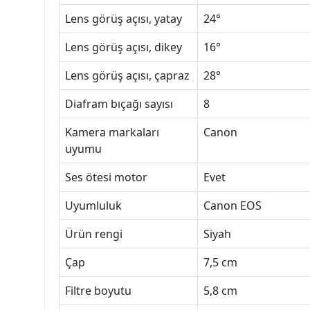
Lens görüş açısı, yatay
24°
Lens görüş açısı, dikey
16°
Lens görüş açısı, çapraz
28°
Diafram bıçağı sayısı
8
Kamera markaları
Canon
uyumu
Ses ötesi motor
Evet
Uyumluluk
Canon EOS
Ürün rengi
Siyah
Çap
7,5 cm
Filtre boyutu
5,8 cm