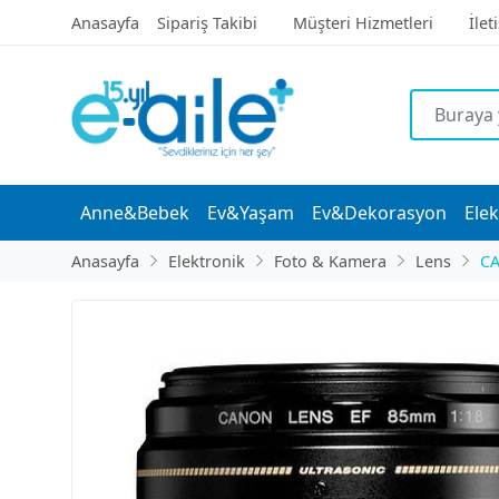
Anasayfa
Sipariş Takibi
Müşteri Hizmetleri
İlet
Anne&Bebek
Ev&Yaşam
Ev&Dekorasyon
Elek
Anasayfa
Elektronik
Foto & Kamera
Lens
C