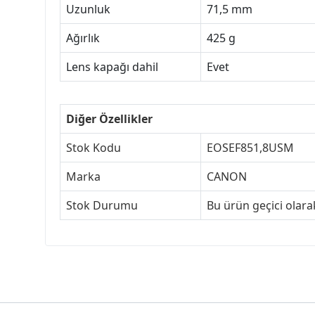
Uzunluk
71,5 mm
Ağırlık
425 g
Lens kapağı dahil
Evet
Diğer Özellikler
Stok Kodu
EOSEF851,8USM
Marka
CANON
Stok Durumu
Bu ürün geçici olar