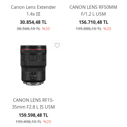
Canon Lens Extender
CANON LENS RF50MM
1.4x III
F/1.2 L USM
30.854,48 TL
156.710,48 TL
38.568,10 TL
%20
195.888,10 TL
%20
CANON LENS RF15-
35mm F2.8 L IS USM
159.598,48 TL
199.498,10 TL
%20