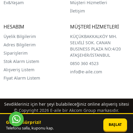
Ev&Yaşam
Müşteri Hizmetleri
İletişim
HESABIM
MÜŞTERİ HİZMETLERİ
Üyelik Bilgilerim
KÜÇÜKBAKKALKÖY MH.
SELVİLİ SOK. CANAN
Adres Bilgilerim
BUSINESS PLAZA NO:4/20
Siparişlerim
ATAŞEHİR/İSTANBUL
Stok Alarm Listem
0850 360 4523
Alışveriş Listem
info@e-aile.com
Fiyat Alarm Listem
Sevdikleriniz için her şeyi bulabileceğiniz online alışveriş sitesi
© Copyright 2026 E-aile bir Akcom Group markasıdır.
Günün Sürprizi!
BAŞLAT
Telefonu salla, kuponu kap.
®
PlatinMarket
E-Ticaret Sistemi
İle Hazırlanmıştır.