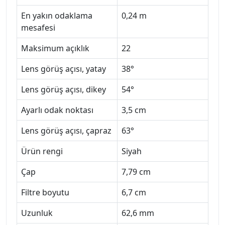
En yakın odaklama
0,24 m
mesafesi
Maksimum açıklık
22
Lens görüş açısı, yatay
38°
Lens görüş açısı, dikey
54°
Ayarlı odak noktası
3,5 cm
Lens görüş açısı, çapraz
63°
Ürün rengi
Siyah
Çap
7,79 cm
Filtre boyutu
6,7 cm
Uzunluk
62,6 mm