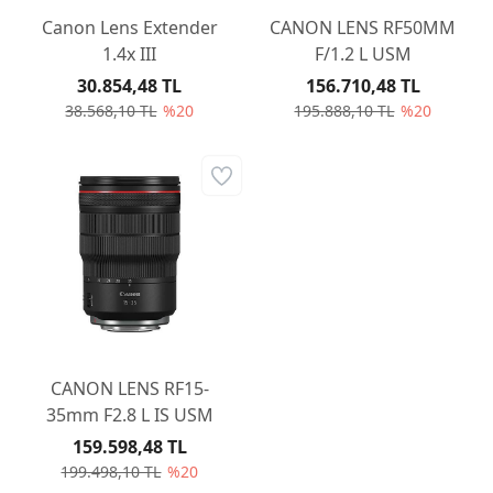
Canon Lens Extender
CANON LENS RF50MM
1.4x III
F/1.2 L USM
30.854,48 TL
156.710,48 TL
38.568,10 TL
%20
195.888,10 TL
%20
CANON LENS RF15-
35mm F2.8 L IS USM
159.598,48 TL
199.498,10 TL
%20