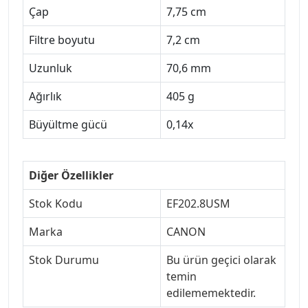
Çap
7,75 cm
Filtre boyutu
7,2 cm
Uzunluk
70,6 mm
Ağırlık
405 g
Büyültme gücü
0,14x
Diğer Özellikler
Stok Kodu
EF202.8USM
Marka
CANON
Stok Durumu
Bu ürün geçici olarak
temin
edilememektedir.