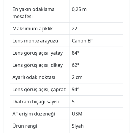
En yakın odaklama
0,25 m
mesafesi
Maksimum açıklık
22
Lens monte arayüzü
Canon EF
Lens görüş açısı, yatay
84°
Lens görüş açısı, dikey
62°
Ayarlı odak noktası
2 cm
Lens görüş açısı, çapraz
94°
Diafram bıçağı sayısı
5
AF erişim düzeneği
USM
Ürün rengi
Siyah