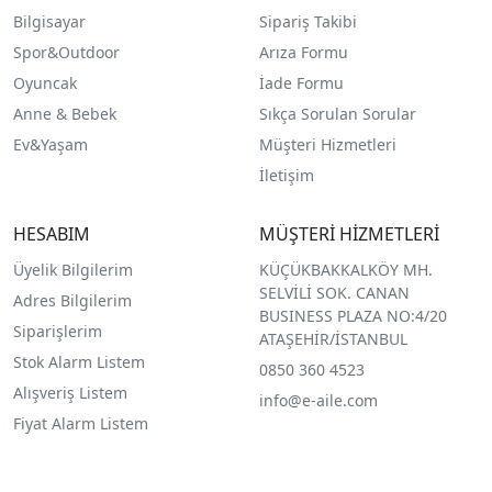
Bilgisayar
Sipariş Takibi
Spor&Outdoor
Arıza Formu
O
yuncak
İade Formu
Anne & Bebek
Sıkça Sorulan Sorular
Ev&Yaşam
Müşteri Hizmetleri
İletişim
HESABIM
MÜŞTERİ HİZMETLERİ
Üyelik Bilgilerim
KÜÇÜKBAKKALKÖY MH.
SELVİLİ SOK. CANAN
Adres Bilgilerim
BUSINESS PLAZA NO:4/20
Siparişlerim
ATAŞEHİR/İSTANBUL
Stok Alarm Listem
0850 360 4523
Alışveriş Listem
info@e-aile.com
Fiyat Alarm Listem