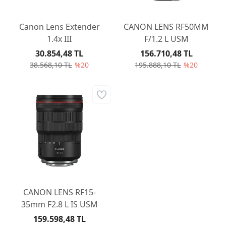
Canon Lens Extender
CANON LENS RF50MM
1.4x III
F/1.2 L USM
30.854,48 TL
156.710,48 TL
38.568,10 TL
%20
195.888,10 TL
%20
CANON LENS RF15-
35mm F2.8 L IS USM
159.598,48 TL