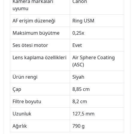
Kamera markaları
Canon
uyumu
AF erişim düzeneği
Ring USM
Maksimum büyütme
0,25x
Ses ötesi motor
Evet
Lens kaplama özellikleri
Air Sphere Coating
(ASC)
Ürün rengi
Siyah
Çap
8,85 cm
Filtre boyutu
8,2 cm
Uzunluk
127,5 mm
Ağırlık
790 g