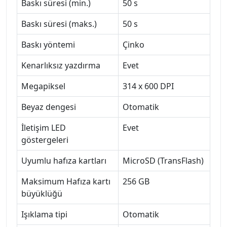
Baskı süresi (min.)
50 s
Baskı süresi (maks.)
50 s
Baskı yöntemi
Çinko
Kenarlıksız yazdırma
Evet
Megapiksel
314 x 600 DPI
Beyaz dengesi
Otomatik
İletişim LED
Evet
göstergeleri
Uyumlu hafıza kartları
MicroSD (TransFlash)
Maksimum Hafıza kartı
256 GB
büyüklüğü
Işıklama tipi
Otomatik