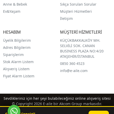
Anne & Bebek
Sıkça Sorulan Sorular
Ev&Yaşam
Müşteri Hizmetleri
İletişim
HESABIM
MÜŞTERİ HİZMETLERİ
Üyelik Bilgilerim
KÜÇÜKBAKKALKÖY MH.
SELVİLİ SOK. CANAN
Adres Bilgilerim
BUSINESS PLAZA NO:4/20
Siparişlerim
ATAŞEHİR/İSTANBUL
Stok Alarm Listem
0850 360 4523
Alışveriş Listem
info@e-aile.com
Fiyat Alarm Listem
Sevdikleriniz için her şeyi bulabileceğiniz online alışveriş sitesi
© Copyright 2026 E-aile bir Akcom Group markasıdır.
Günün Sürprizi!