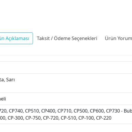
ün Açıklaması
Taksit / Ödeme Seçenekleri
Ürün Yoruml
a, Sarı
eli
20, CP740, CP510, CP400, CP710, CP500, CP600, CP730 - Bubb
00, CP-300, CP-750, CP-720, CP-510, CP-100, CP-220