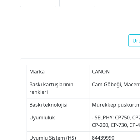
Ür
Marka
CANON
Baskı kartuşlarının
Cam Göbeği, Macent
renkleri
Baskı teknolojisi
Mürekkep püskürtm
Uyumluluk
- SELPHY: CP750, CP7
CP-200, CP-730, CP-4
Uyumlu Sistem (HS)
84439990