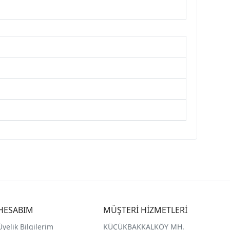
HESABIM
MÜŞTERİ HİZMETLERİ
Üyelik Bilgilerim
KÜÇÜKBAKKALKÖY MH.