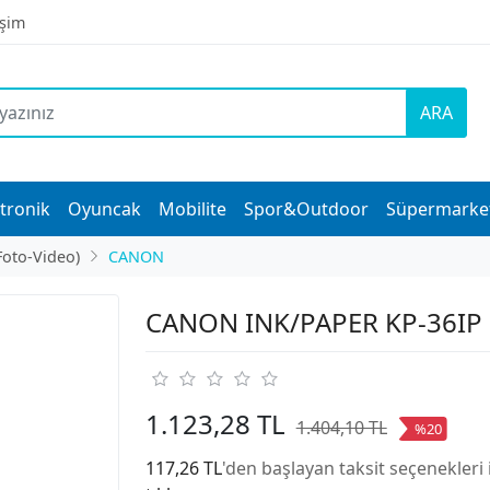
işim
ARA
tronik
Oyuncak
Mobilite
Spor&Outdoor
Süpermarke
Foto-Video)
CANON
CANON INK/PAPER KP-36IP
1.123,28 TL
1.404,10 TL
%20
117,26 TL
'den başlayan taksit seçenekleri 