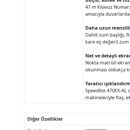
Güçlü, esnek ve hız
47 m Kılavuz Numara
amacıyla duvarlardan
Daha uzun menzilli
Dahili zum başlığı, 
kare eş değeri) zum a
Net ve detaylı ekra
Nokta matrisli ekran,
okunması oldukça ko
Yaratıcı ışıklandır
Speedlite 470EX-AI, o
makineleriyle flaş, 
Diğer Özellikler