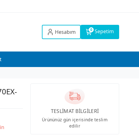
0
Sepetim
Hesabım
t
70EX-
TESLİMAT BİLGİLERİ
Ürününüz gün içerisinde teslim
edilir
in