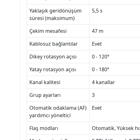
Yaklaşık geridönüşüm
5,5 s
süresi (maksimum)
Çekim mesafesi
47 m
Kablosuz bağlantılar
Evet
Dikey rotasyon açısı
0 - 120°
Yatay rotasyon açısı
0 - 180°
Kanal kalitesi
4 kanallar
Grup ayarları
3
Otomatik odaklama (AF)
Evet
yardımcı yöneltici
Flaş modları
Otomatik, Yüksek hı