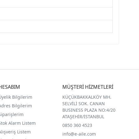
HESABIM
MÜŞTERİ HİZMETLERİ
Üyelik Bilgilerim
KÜÇÜKBAKKALKÖY MH.
SELVİLİ SOK. CANAN
Adres Bilgilerim
BUSINESS PLAZA NO:4/20
Siparişlerim
ATAŞEHİR/İSTANBUL
Stok Alarm Listem
0850 360 4523
Alışveriş Listem
info@e-aile.com