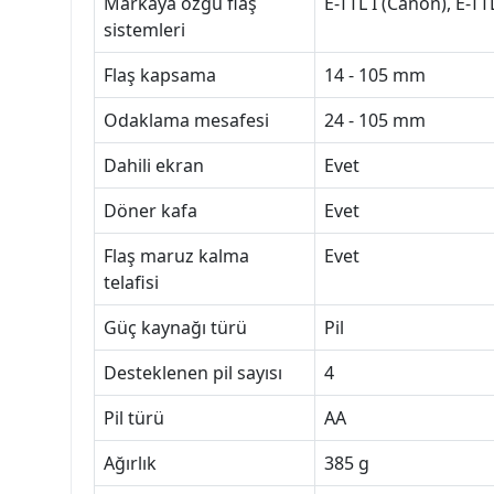
Markaya özgü flaş
E-TTL I (Canon), E-TT
sistemleri
Flaş kapsama
14 - 105 mm
Odaklama mesafesi
24 - 105 mm
Dahili ekran
Evet
Döner kafa
Evet
Flaş maruz kalma
Evet
telafisi
Güç kaynağı türü
Pil
Desteklenen pil sayısı
4
Pil türü
AA
Ağırlık
385 g