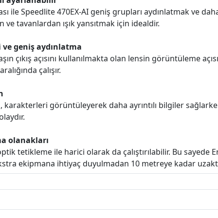
lı ayarlanabilir
sı ile Speedlite 470EX-AI geniş grupları aydınlatmak ve da
 ve tavanlardan ışık yansıtmak için idealdir.
 ve geniş aydınlatma
flaşın çıkış açısını kullanılmakta olan lensin görüntüleme aç
ralığında çalışır.
n
 karakterleri görüntüleyerek daha ayrıntılı bilgiler sağlarke
laydır.
ma olanakları
ptik tetikleme ile harici olarak da çalıştırılabilir. Bu sayed
ekstra ekipmana ihtiyaç duyulmadan 10 metreye kadar uzaktan