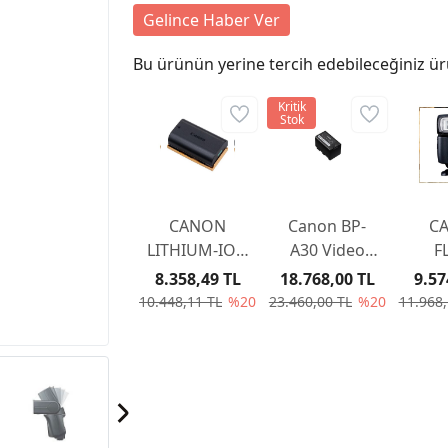
Gelince Haber Ver
Bu ürünün yerine tercih edebileceğiniz ür
Kritik
Stok
CANON
Canon BP-
C
LITHIUM-ION
A30 Video
F
BATTERY
Kamera
SPE
8.358,49 TL
18.768,00 TL
9.57
PACK LP-EL
Bataryası
E
10.448,11 TL
%20
23.460,00 TL
%20
11.968,