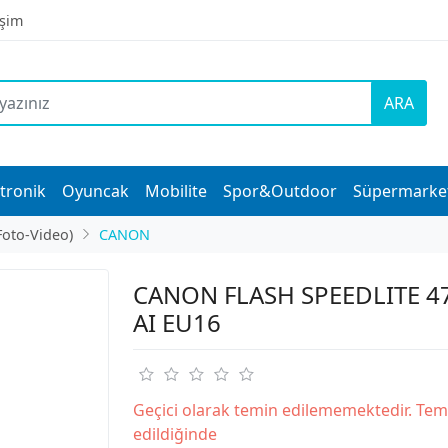
işim
ARA
tronik
Oyuncak
Mobilite
Spor&Outdoor
Süpermarke
Foto-Video)
CANON
CANON FLASH SPEEDLITE 4
AI EU16
Geçici olarak temin edilememektedir. Tem
edildiğinde