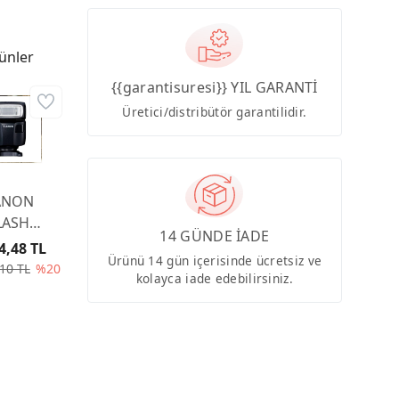
ünler
{{garantisuresi}} YIL GARANTİ
Üretici/distribütör garantilidir.
ANON
LASH
14 GÜNDE İADE
EDLITE
4,48 TL
Ürünü 14 gün içerisinde ücretsiz ve
L-100
10 TL
%20
kolayca iade edebilirsiniz.