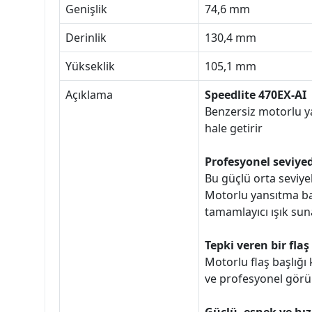
Genişlik
74,6 mm
Derinlik
130,4 mm
Yükseklik
105,1 mm
Açıklama
Speedlite 470EX-AI
Benzersiz motorlu ya
hale getirir
Profesyonel seviyed
Bu güçlü orta seviyel
Motorlu yansıtma baş
tamamlayıcı ışık sun
Tepki veren bir flaş
Motorlu flaş başlığı
ve profesyonel görü