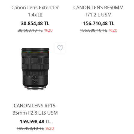
Canon Lens Extender
CANON LENS RF50MM
1.4x III
F/1.2 L USM
30.854,48 TL
156.710,48 TL
38.568,10 TL
%20
195.888,10 TL
%20
CANON LENS RF15-
35mm F2.8 L IS USM
159.598,48 TL
199.498,10 TL
%20