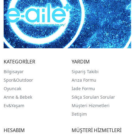
KATEGORİLER
YARDIM
Bilgisayar
Sipariş Takibi
Spor&Outdoor
Arıza Formu
O
yuncak
İade Formu
Anne & Bebek
Sıkça Sorulan Sorular
Ev&Yaşam
Müşteri Hizmetleri
İletişim
HESABIM
MÜŞTERİ HİZMETLERİ