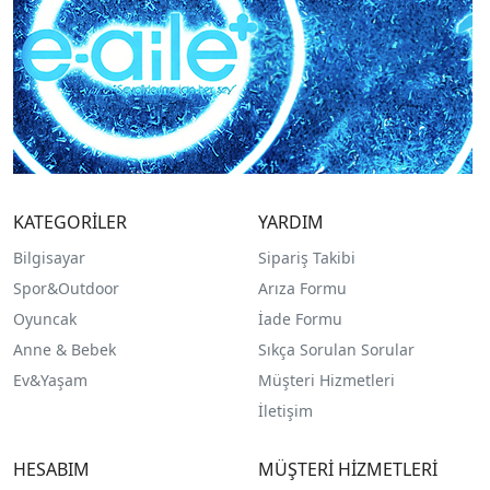
KATEGORİLER
YARDIM
Bilgisayar
Sipariş Takibi
Spor&Outdoor
Arıza Formu
O
yuncak
İade Formu
Anne & Bebek
Sıkça Sorulan Sorular
Ev&Yaşam
Müşteri Hizmetleri
İletişim
HESABIM
MÜŞTERİ HİZMETLERİ