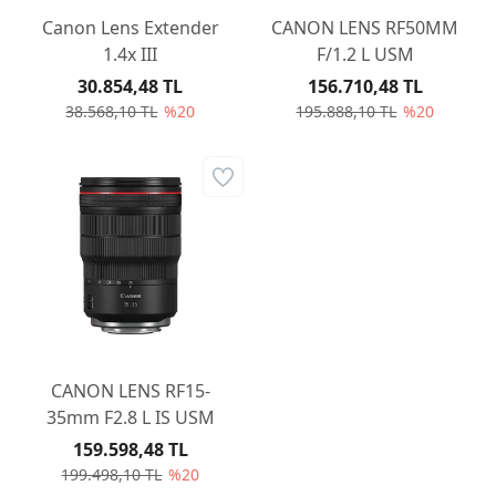
Canon Lens Extender
CANON LENS RF50MM
1.4x III
F/1.2 L USM
30.854,48 TL
156.710,48 TL
38.568,10 TL
%20
195.888,10 TL
%20
CANON LENS RF15-
35mm F2.8 L IS USM
159.598,48 TL
199.498,10 TL
%20