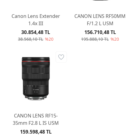
Canon Lens Extender
CANON LENS RF50MM
1.4x III
F/1.2 L USM
30.854,48 TL
156.710,48 TL
38.568,10 TL
%20
195.888,10 TL
%20
CANON LENS RF15-
35mm F2.8 L IS USM
159.598,48 TL