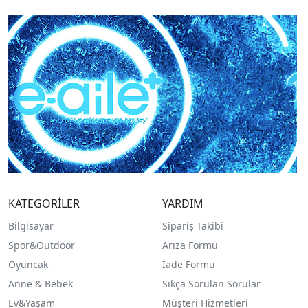
KATEGORİLER
YARDIM
Bilgisayar
Sipariş Takibi
Spor&Outdoor
Arıza Formu
O
yuncak
İade Formu
Anne & Bebek
Sıkça Sorulan Sorular
Ev&Yaşam
Müşteri Hizmetleri