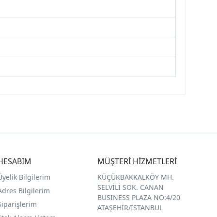
HESABIM
MÜŞTERİ HİZMETLERİ
Üyelik Bilgilerim
KÜÇÜKBAKKALKÖY MH.
SELVİLİ SOK. CANAN
Adres Bilgilerim
BUSINESS PLAZA NO:4/20
Siparişlerim
ATAŞEHİR/İSTANBUL