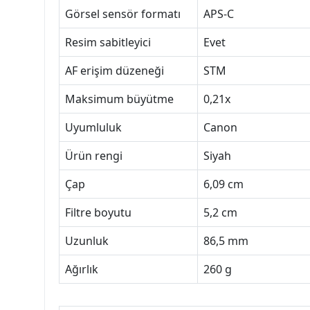
Görsel sensör formatı
APS-C
Resim sabitleyici
Evet
AF erişim düzeneği
STM
Maksimum büyütme
0,21x
Uyumluluk
Canon
Ürün rengi
Siyah
Çap
6,09 cm
Filtre boyutu
5,2 cm
Uzunluk
86,5 mm
Ağırlık
260 g