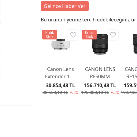
Gelince Haber Ver
Bu ürünün yerine tercih edebileceğiniz ür
Kritik
Kritik
Stok
Stok
Canon Lens
CANON LENS
CANO
Extender 1.4x
RF50MM
RF1
III
F/1.2 L USM
F2.8 
30.854,48 TL
156.710,48 TL
159.5
38.568,10 TL
%20
195.888,10 TL
%20
199.498