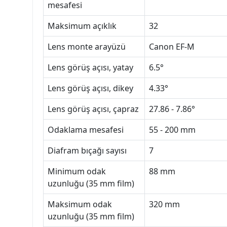
mesafesi
Maksimum açıklık
32
Lens monte arayüzü
Canon EF-M
Lens görüş açısı, yatay
6.5°
Lens görüş açısı, dikey
4.33°
Lens görüş açısı, çapraz
27.86 - 7.86°
Odaklama mesafesi
55 - 200 mm
Diafram bıçağı sayısı
7
Minimum odak
88 mm
uzunluğu (35 mm film)
Maksimum odak
320 mm
uzunluğu (35 mm film)