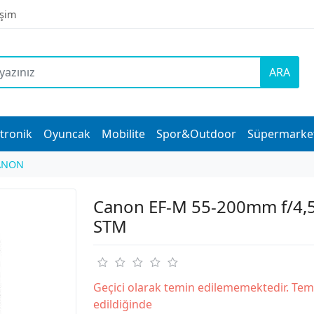
işim
ARA
tronik
Oyuncak
Mobilite
Spor&Outdoor
Süpermarke
ANON
Canon EF-M 55-200mm f/4,5-
STM
Geçici olarak temin edilememektedir. Tem
edildiğinde