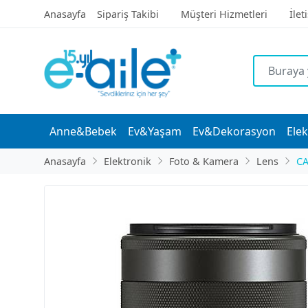
Anasayfa
Sipariş Takibi
Müşteri Hizmetleri
İlet
Anne&Bebek
Ev&Yaşam
Ev&Dekorasyon
Elek
Anasayfa
Elektronik
Foto & Kamera
Lens
C