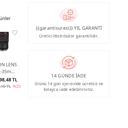
ünler
{{garantisuresi}} YIL GARANTİ
Üretici/distribütör garantilidir.
N LENS
5-35mm
14 GÜNDE İADE
L IS USM
98,48 TL
Ürünü 14 gün içerisinde ücretsiz ve
,10 TL
%20
kolayca iade edebilirsiniz.