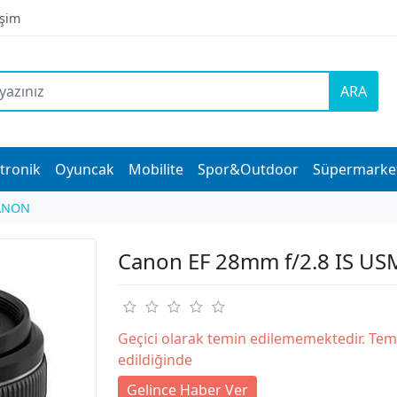
işim
ARA
tronik
Oyuncak
Mobilite
Spor&Outdoor
Süpermarke
ANON
Canon EF 28mm f/2.8 IS US
Geçici olarak temin edilememektedir. Tem
edildiğinde
Gelince Haber Ver