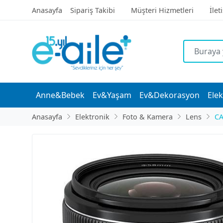
Anasayfa
Sipariş Takibi
Müşteri Hizmetleri
İlet
Anne&Bebek
Ev&Yaşam
Ev&Dekorasyon
Elek
Anasayfa
Elektronik
Foto & Kamera
Lens
C