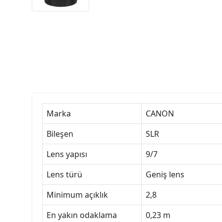
Marka
CANON
Bileşen
SLR
Lens yapısı
9/7
Lens türü
Geniş lens
Minimum açıklık
2,8
En yakın odaklama
0,23 m