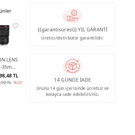
ünler
{{garantisuresi}} YIL GARANTİ
Üretici/distribütör garantilidir.
N LENS
5-35mm
L IS USM
98,48 TL
14 GÜNDE İADE
,10 TL
%20
Ürünü 14 gün içerisinde ücretsiz ve
kolayca iade edebilirsiniz.