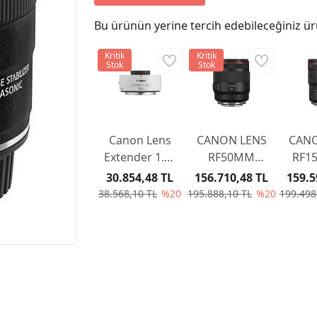
Bu ürünün yerine tercih edebileceğiniz ür
Kritik
Kritik
Stok
Stok
Canon Lens
CANON LENS
CANO
Extender 1.4x
RF50MM
RF1
III
F/1.2 L USM
F2.8 
30.854,48 TL
156.710,48 TL
159.5
38.568,10 TL
%20
195.888,10 TL
%20
199.498