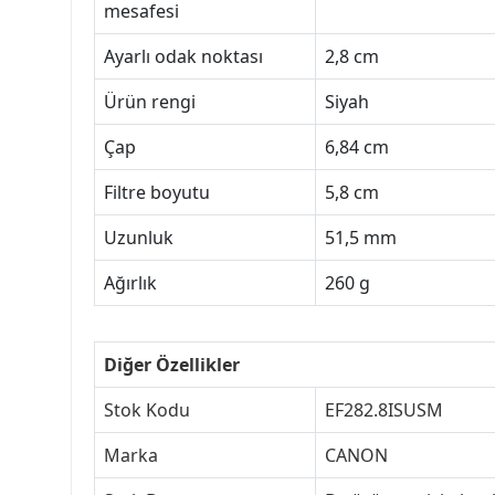
mesafesi
Ayarlı odak noktası
2,8 cm
Ürün rengi
Siyah
Çap
6,84 cm
Filtre boyutu
5,8 cm
Uzunluk
51,5 mm
Ağırlık
260 g
Diğer Özellikler
Stok Kodu
EF282.8ISUSM
Marka
CANON