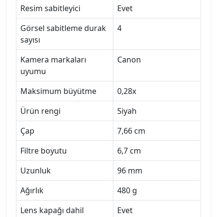
Resim sabitleyici
Evet
Görsel sabitleme durak
4
sayısı
Kamera markaları
Canon
uyumu
Maksimum büyütme
0,28x
Ürün rengi
Siyah
Çap
7,66 cm
Filtre boyutu
6,7 cm
Uzunluk
96 mm
Ağırlık
480 g
Lens kapağı dahil
Evet