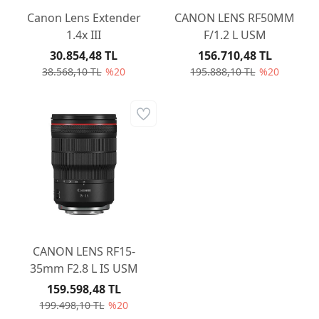
Canon Lens Extender
CANON LENS RF50MM
1.4x III
F/1.2 L USM
30.854,48 TL
156.710,48 TL
38.568,10 TL
%20
195.888,10 TL
%20
CANON LENS RF15-
35mm F2.8 L IS USM
159.598,48 TL
199.498,10 TL
%20