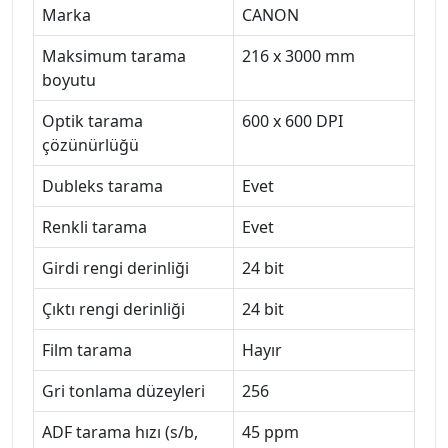
Marka
CANON
Maksimum tarama
216 x 3000 mm
boyutu
Optik tarama
600 x 600 DPI
çözünürlüğü
Dubleks tarama
Evet
Renkli tarama
Evet
Girdi rengi derinliği
24 bit
Çıktı rengi derinliği
24 bit
Film tarama
Hayır
Gri tonlama düzeyleri
256
ADF tarama hızı (s/b,
45 ppm