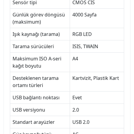
Sensör tipi
CMOS CIS
Günlük görev döngüsü
4000 Sayfa
(maksimum)
Işık kaynağı (tarama)
RGB LED
Tarama sürücüleri
ISIS, TWAIN
Maksimum ISO A-seri
A4
kağıt boyutu
Desteklenen tarama
Kartvizit, Plastik Kart
ortamı türleri
USB bağlantı noktası
Evet
USB versiyonu
2.0
Standart arayüzler
USB 2.0