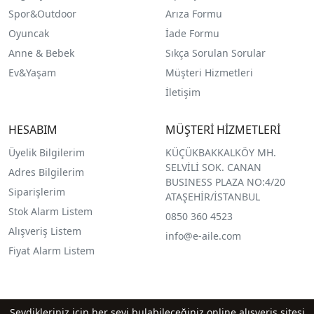
Spor&Outdoor
Arıza Formu
O
yuncak
İade Formu
Anne & Bebek
Sıkça Sorulan Sorular
Ev&Yaşam
Müşteri Hizmetleri
İletişim
HESABIM
MÜŞTERİ HİZMETLERİ
Üyelik Bilgilerim
KÜÇÜKBAKKALKÖY MH.
SELVİLİ SOK. CANAN
Adres Bilgilerim
BUSINESS PLAZA NO:4/20
Siparişlerim
ATAŞEHİR/İSTANBUL
Stok Alarm Listem
0850 360 4523
Alışveriş Listem
info@e-aile.com
Fiyat Alarm Listem
Sevdikleriniz için her şeyi bulabileceğiniz online alışveriş sitesi