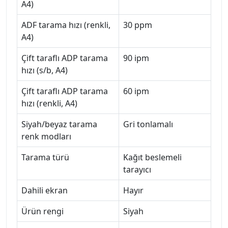
A4)
ADF tarama hızı (renkli,
30 ppm
A4)
Çift taraflı ADP tarama
90 ipm
hızı (s/b, A4)
Çift taraflı ADP tarama
60 ipm
hızı (renkli, A4)
Siyah/beyaz tarama
Gri tonlamalı
renk modları
Tarama türü
Kağıt beslemeli
tarayıcı
Dahili ekran
Hayır
Ürün rengi
Siyah