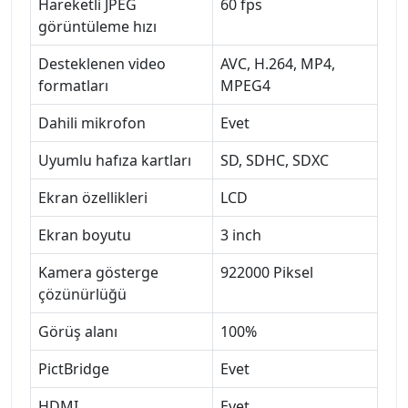
Hareketli JPEG
60 fps
görüntüleme hızı
Desteklenen video
AVC, H.264, MP4,
formatları
MPEG4
Dahili mikrofon
Evet
Uyumlu hafıza kartları
SD, SDHC, SDXC
Ekran özellikleri
LCD
Ekran boyutu
3 inch
Kamera gösterge
922000 Piksel
çözünürlüğü
Görüş alanı
100%
PictBridge
Evet
HDMI
Evet