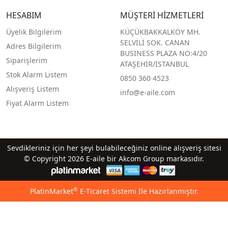
HESABIM
MÜŞTERİ HİZMETLERİ
Üyelik Bilgilerim
KÜÇÜKBAKKALKÖY MH.
SELVİLİ SOK. CANAN
Adres Bilgilerim
BUSINESS PLAZA NO:4/20
Siparişlerim
ATAŞEHİR/İSTANBUL
Stok Alarm Listem
0850 360 4523
Alışveriş Listem
info@e-aile.com
Fiyat Alarm Listem
Sevdikleriniz için her şeyi bulabileceğiniz online alışveriş sitesi
© Copyright 2026 E-aile bir Akcom Group markasıdır.
®
PlatinMarket
E-Ticaret Sistemi
İle Hazırlanmıştır.