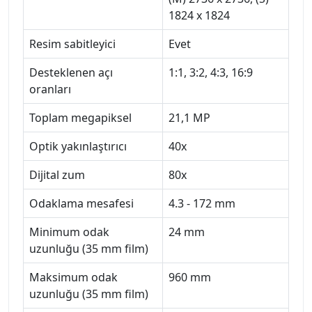
1824 x 1824
Resim sabitleyici
Evet
Desteklenen açı
1:1, 3:2, 4:3, 16:9
oranları
Toplam megapiksel
21,1 MP
Optik yakınlaştırıcı
40x
Dijital zum
80x
Odaklama mesafesi
4.3 - 172 mm
Minimum odak
24 mm
uzunluğu (35 mm film)
Maksimum odak
960 mm
uzunluğu (35 mm film)