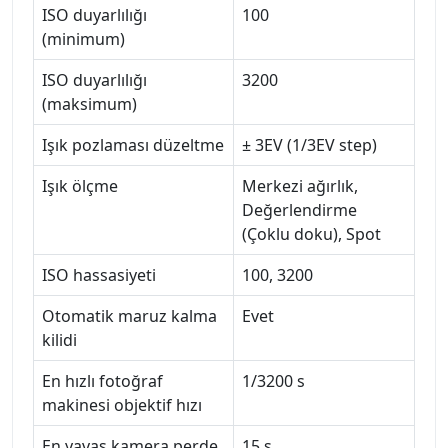
ISO duyarlılığı
100
(minimum)
ISO duyarlılığı
3200
(maksimum)
Işık pozlaması düzeltme
± 3EV (1/3EV step)
Işık ölçme
Merkezi ağırlık,
Değerlendirme
(Çoklu doku), Spot
ISO hassasiyeti
100, 3200
Otomatik maruz kalma
Evet
kilidi
En hızlı fotoğraf
1/3200 s
makinesi objektif hızı
En yavaş kamera perde
15 s