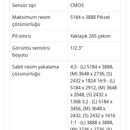
Sensör tipi
CMOS
Maksimum resim
5184 x 3888 Piksel
çözünürlüğü
Pil ömrü
Yaklaşık 265 çekim
Görüntü sensörü
1/2.3"
boyutu
Sabit resim yakalama
4:3 - (L) 5184 x 3888,
çözünürlüğü
(M) 3648 x 2736, (S)
2432 x 1824 16:9 - (L)
5184 x 2912, (M) 3648
x 2048, (S) 2432 x
1368 3:2 - (L) 5184 x
3456, (M) 3648 x
2432, (S) 2432 x 1616
1:1 - (L) 3888 x 3888,
(M) 2736 x 2736, (S)