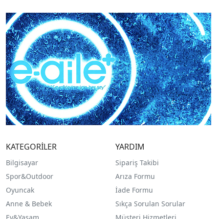
KATEGORİLER
YARDIM
Bilgisayar
Sipariş Takibi
Spor&Outdoor
Arıza Formu
O
yuncak
İade Formu
Anne & Bebek
Sıkça Sorulan Sorular
Ev&Yaşam
Müşteri Hizmetleri