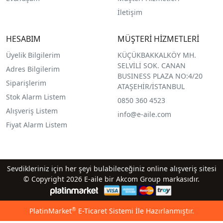
İletişim
HESABIM
MÜŞTERİ HİZMETLERİ
Üyelik Bilgilerim
KÜÇÜKBAKKALKÖY MH.
SELVİLİ SOK. CANAN
Adres Bilgilerim
BUSINESS PLAZA NO:4/20
Siparişlerim
ATAŞEHİR/İSTANBUL
Stok Alarm Listem
0850 360 4523
Alışveriş Listem
info@e-aile.com
Fiyat Alarm Listem
Sevdikleriniz için her şeyi bulabileceğiniz online alışveriş sitesi
© Copyright 2026 E-aile bir Akcom Group markasıdır.
®
PlatinMarket
E-Ticaret Sistemi
İle Hazırlanmıştır.