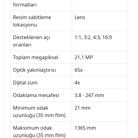
formatları
Resim sabitleme
Lens
lokasyonu
Desteklenen açı
1:1, 3:2, 4:3, 16:9
oranları
Toplam megapiksel
21,1 MP
Optik yakınlaştırıcı
65x
Dijital zum
4x
Odaklama mesafesi
3.8 - 247 mm
Minimum odak
21 mm
uzunluğu (35 mm film)
Maksimum odak
1365 mm
uzunluğu (35 mm film)