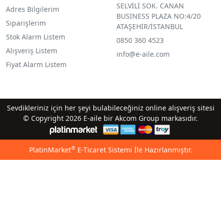
SELVİLİ SOK. CANAN
Adres Bilgilerim
BUSINESS PLAZA NO:4/20
Siparişlerim
ATAŞEHİR/İSTANBUL
Stok Alarm Listem
0850 360 4523
Alışveriş Listem
info@e-aile.com
Fiyat Alarm Listem
Sevdikleriniz için her şeyi bulabileceğiniz online alışveriş sitesi
© Copyright 2026 E-aile bir Akcom Group markasıdır.
®
PlatinMarket
E-Ticaret Sistemi
İle Hazırlanmıştır.