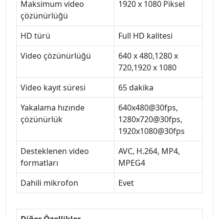
Maksimum video
1920 x 1080 Piksel
çözünürlüğü
HD türü
Full HD kalitesi
Video çözünürlüğü
640 x 480,1280 x
720,1920 x 1080
Video kayıt süresi
65 dakika
Yakalama hızınde
640x480@30fps,
çözünürlük
1280x720@30fps,
1920x1080@30fps
Desteklenen video
AVC, H.264, MP4,
formatları
MPEG4
Dahili mikrofon
Evet
Diğer Özellikler