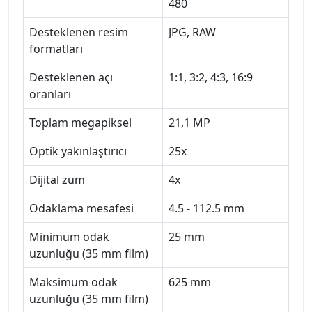
480
Desteklenen resim
JPG, RAW
formatları
Desteklenen açı
1:1, 3:2, 4:3, 16:9
oranları
Toplam megapiksel
21,1 MP
Optik yakınlaştırıcı
25x
Dijital zum
4x
Odaklama mesafesi
4.5 - 112.5 mm
Minimum odak
25 mm
uzunluğu (35 mm film)
Maksimum odak
625 mm
uzunluğu (35 mm film)