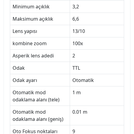
Minimum açıklık
3,2
Maksimum açıklık
6,6
Lens yapısı
13/10
kombine zoom
100x
Asperik lens adedi
2
Odak
TTL
Odak ayarı
Otomatik
Otomatik mod
1 m
odaklama alanı (tele)
Otomatik mod
0.01 m
odaklama alanı (geniş)
Oto Fokus noktaları
9