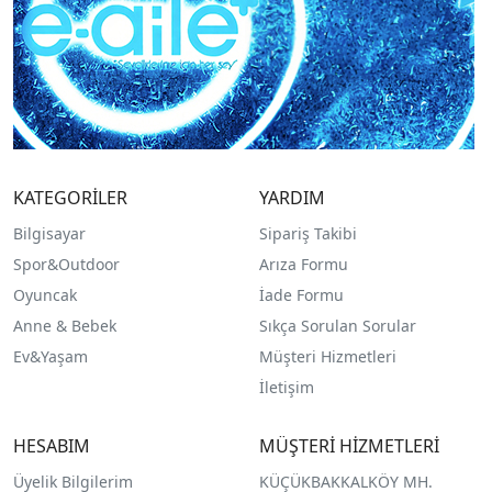
KATEGORİLER
YARDIM
Bilgisayar
Sipariş Takibi
Spor&Outdoor
Arıza Formu
O
yuncak
İade Formu
Anne & Bebek
Sıkça Sorulan Sorular
Ev&Yaşam
Müşteri Hizmetleri
İletişim
HESABIM
MÜŞTERİ HİZMETLERİ
Üyelik Bilgilerim
KÜÇÜKBAKKALKÖY MH.