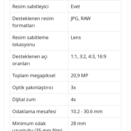
Resim sabitleyici
Evet
Desteklenen resim
JPG, RAW
formatları
Resim sabitleme
Lens
lokasyonu
Desteklenen açı
1:1, 3:2, 4:3, 16:9
oranları
Toplam megapiksel
20,9 MP
Optik yakınlaştırıcı
3x
Dijital zum
4x
Odaklama mesafesi
10.2 - 30.6 mm
Minimum odak
28 mm
uzunluğu (35 mm film)