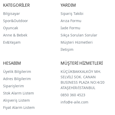
KATEGORİLER
YARDIM
Bilgisayar
Sipariş Takibi
Spor&Outdoor
Arıza Formu
O
yuncak
İade Formu
Anne & Bebek
Sıkça Sorulan Sorular
Ev&Yaşam
Müşteri Hizmetleri
İletişim
HESABIM
MÜŞTERİ HİZMETLERİ
Üyelik Bilgilerim
KÜÇÜKBAKKALKÖY MH.
SELVİLİ SOK. CANAN
Adres Bilgilerim
BUSINESS PLAZA NO:4/20
Siparişlerim
ATAŞEHİR/İSTANBUL
Stok Alarm Listem
0850 360 4523
Alışveriş Listem
info@e-aile.com
Fiyat Alarm Listem