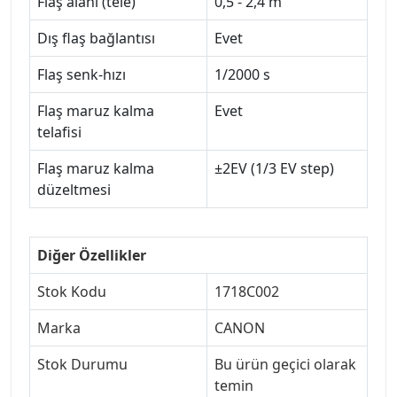
Flaş alanı (tele)
0,5 - 2,4 m
Dış flaş bağlantısı
Evet
Flaş senk-hızı
1/2000 s
Flaş maruz kalma
Evet
telafisi
Flaş maruz kalma
±2EV (1/3 EV step)
düzeltmesi
Diğer Özellikler
Stok Kodu
1718C002
Marka
CANON
Stok Durumu
Bu ürün geçici olarak
temin