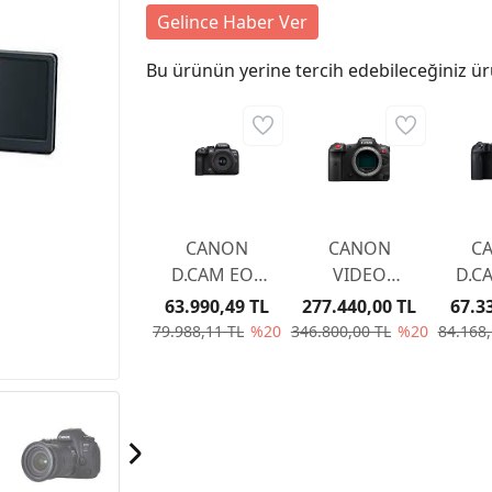
Gelince Haber Ver
Bu ürünün yerine tercih edebileceğiniz ür
CANON
CANON
C
D.CAM EOS
VIDEO
D.C
R10 + RF-S18-
CAMERA CINE
RP
63.990,49 TL
277.440,00 TL
67.3
45 IS STM
EOS R5 C
79.988,11 TL
%20
346.800,00 TL
%20
84.168,
EU26