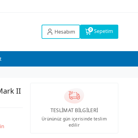
0
Sepetim
Hesabım
t
ark II
TESLİMAT BİLGİLERİ
Ürününüz gün içerisinde teslim
edilir
in