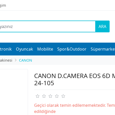
işim
ARA
tronik
Oyuncak
Mobilite
Spor&Outdoor
Süpermarke
akinesi
CANON
CANON D.CAMERA EOS 6D M
24-105
Geçici olarak temin edilememektedir. Tem
edildiğinde