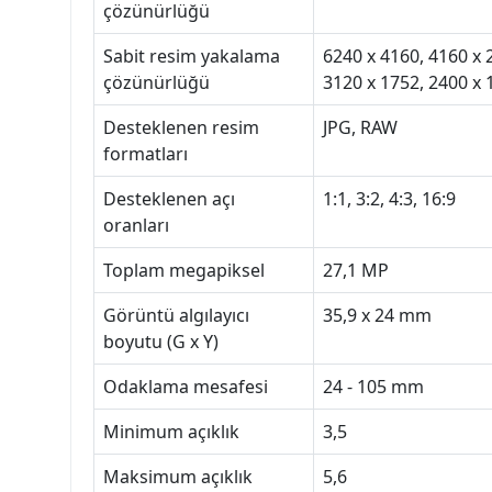
çözünürlüğü
Sabit resim yakalama
6240 x 4160, 4160 x 
çözünürlüğü
3120 x 1752, 2400 x 
Desteklenen resim
JPG, RAW
formatları
Desteklenen açı
1:1, 3:2, 4:3, 16:9
oranları
Toplam megapiksel
27,1 MP
Görüntü algılayıcı
35,9 x 24 mm
boyutu (G x Y)
Odaklama mesafesi
24 - 105 mm
Minimum açıklık
3,5
Maksimum açıklık
5,6