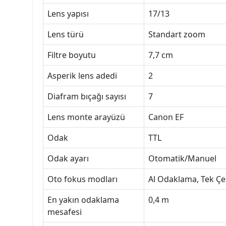
Lens yapısı
17/13
Lens türü
Standart zoom
Filtre boyutu
7,7 cm
Asperik lens adedi
2
Diafram bıçağı sayısı
7
Lens monte arayüzü
Canon EF
Odak
TTL
Odak ayarı
Otomatik/Manuel
Oto fokus modları
Al Odaklama, Tek Ç
En yakın odaklama
0,4 m
mesafesi