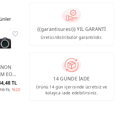
ünler
{{garantisuresi}} YIL GARANTİ
Üretici/distribütör garantilidir.
ANON
AM EOS
14 GÜNDE İADE
 BODY
34,48 TL
Ürünü 14 gün içerisinde ücretsiz ve
10 TL
%20
kolayca iade edebilirsiniz.