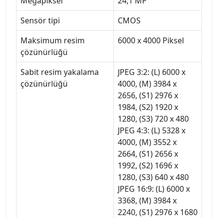
Megapiksel
24,1 MP
Sensör tipi
CMOS
Maksimum resim
6000 x 4000 Piksel
çözünürlüğü
Sabit resim yakalama
JPEG 3:2: (L) 6000 x
çözünürlüğü
4000, (M) 3984 x
2656, (S1) 2976 x
1984, (S2) 1920 x
1280, (S3) 720 x 480
JPEG 4:3: (L) 5328 x
4000, (M) 3552 x
2664, (S1) 2656 x
1992, (S2) 1696 x
1280, (S3) 640 x 480
JPEG 16:9: (L) 6000 x
3368, (M) 3984 x
2240, (S1) 2976 x 1680