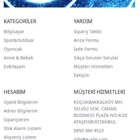
KATEGORİLER
YARDIM
Bilgisayar
Sipariş Takibi
Spor&Outdoor
Arıza Formu
O
yuncak
İade Formu
Anne & Bebek
Sıkça Sorulan Sorular
Ev&Yaşam
Müşteri Hizmetleri
İletişim
HESABIM
MÜŞTERİ HİZMETLERİ
Üyelik Bilgilerim
KÜÇÜKBAKKALKÖY MH.
SELVİLİ SOK. CANAN
Adres Bilgilerim
BUSINESS PLAZA NO:4/20
Siparişlerim
ATAŞEHİR/İSTANBUL
Stok Alarm Listem
0850 360 4523
Alışveriş Listem
info@e-aile.com