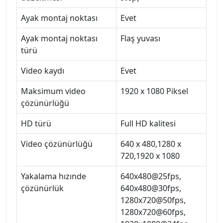
Ayak montaj noktası
Evet
Ayak montaj noktası
Flaş yuvası
türü
Video kaydı
Evet
Maksimum video
1920 x 1080 Piksel
çözünürlüğü
HD türü
Full HD kalitesi
Video çözünürlüğü
640 x 480,1280 x
720,1920 x 1080
Yakalama hızınde
640x480@25fps,
çözünürlük
640x480@30fps,
1280x720@50fps,
1280x720@60fps,