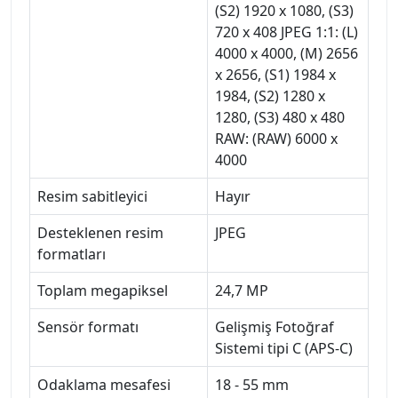
(S2) 1920 x 1080, (S3)
720 x 408 JPEG 1:1: (L)
4000 x 4000, (M) 2656
x 2656, (S1) 1984 x
1984, (S2) 1280 x
1280, (S3) 480 x 480
RAW: (RAW) 6000 x
4000
Resim sabitleyici
Hayır
Desteklenen resim
JPEG
formatları
Toplam megapiksel
24,7 MP
Sensör formatı
Gelişmiş Fotoğraf
Sistemi tipi C (APS-C)
Odaklama mesafesi
18 - 55 mm