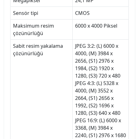
Megapiksel
24,1 MP
Sensör tipi
CMOS
Maksimum resim
6000 x 4000 Piksel
çözünürlüğü
Sabit resim yakalama
JPEG 3:2: (L) 6000 x
çözünürlüğü
4000, (M) 3984 x
2656, (S1) 2976 x
1984, (S2) 1920 x
1280, (S3) 720 x 480
JPEG 4:3: (L) 5328 x
4000, (M) 3552 x
2664, (S1) 2656 x
1992, (S2) 1696 x
1280, (S3) 640 x 480
JPEG 16:9: (L) 6000 x
3368, (M) 3984 x
2240, (S1) 2976 x 1680