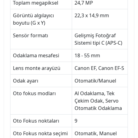
Toplam megapiksel
24,7 MP
Görüntü algılayıcı
22,3 x 14,9 mm
boyutu (G x Y)
Sensör formatı
Gelişmiş Fotoğraf
Sistemi tipi C (APS-C)
Odaklama mesafesi
18 - 55 mm
Lens monte arayüzü
Canon EF, Canon EF-S
Odak ayarı
Otomatik/Manuel
Oto fokus modları
Al Odaklama, Tek
Çekim Odak, Servo
Otomatik Odaklama
Oto Fokus noktaları
9
Oto Fokus nokta seçimi
Otomatik, Manuel