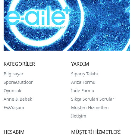
KATEGORİLER
YARDIM
Bilgisayar
Sipariş Takibi
Spor&Outdoor
Arıza Formu
O
yuncak
İade Formu
Anne & Bebek
Sıkça Sorulan Sorular
Ev&Yaşam
Müşteri Hizmetleri
İletişim
HESABIM
MÜŞTERİ HİZMETLERİ