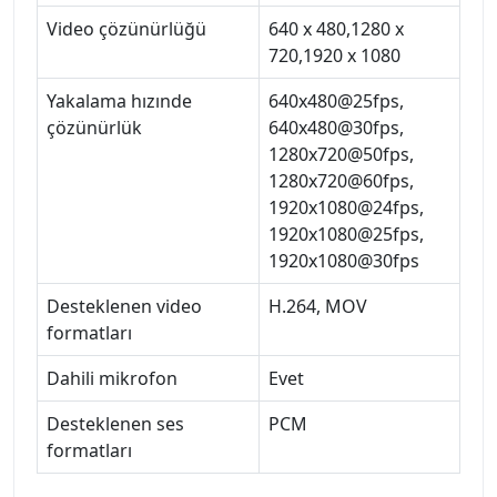
Video çözünürlüğü
640 x 480,1280 x
720,1920 x 1080
Yakalama hızınde
640x480@25fps,
çözünürlük
640x480@30fps,
1280x720@50fps,
1280x720@60fps,
1920x1080@24fps,
1920x1080@25fps,
1920x1080@30fps
Desteklenen video
H.264, MOV
formatları
Dahili mikrofon
Evet
Desteklenen ses
PCM
formatları