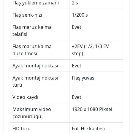
Flaş yükleme zamanı
2 s
Flaş senk-hızı
1/200 s
Flaş maruz kalma
Evet
telafisi
Flaş maruz kalma
±2EV (1/2, 1/3 EV
düzeltmesi
step)
Ayak montaj noktası
Evet
Ayak montaj noktası
Flaş yuvası
türü
Video kaydı
Evet
Maksimum video
1920 x 1080 Piksel
çözünürlüğü
HD türü
Full HD kalitesi