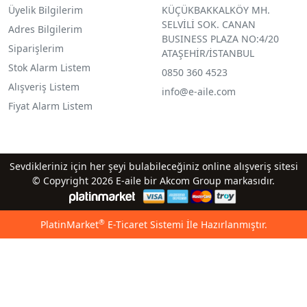
Üyelik Bilgilerim
KÜÇÜKBAKKALKÖY MH.
SELVİLİ SOK. CANAN
Adres Bilgilerim
BUSINESS PLAZA NO:4/20
Siparişlerim
ATAŞEHİR/İSTANBUL
Stok Alarm Listem
0850 360 4523
Alışveriş Listem
info@e-aile.com
Fiyat Alarm Listem
Sevdikleriniz için her şeyi bulabileceğiniz online alışveriş sitesi
© Copyright 2026 E-aile bir Akcom Group markasıdır.
®
PlatinMarket
E-Ticaret Sistemi
İle Hazırlanmıştır.