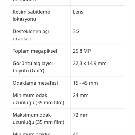
Resim sabitleme
Lens
lokasyonu
Desteklenen açı
3:2
oranları
Toplam megapiksel
25,8 MP
Görüntü algılayıcı
22,3 x 14,9 mm
boyutu (G x Y)
Odaklama mesafesi
15 - 45 mm
Minimum odak
24 mm
uzunluğu (35 mm film)
Maksimum odak
72 mm
uzunluğu (35 mm film)
Minimum açıklık
40