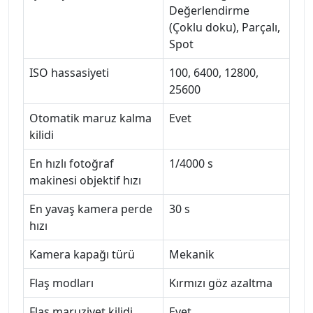
Değerlendirme
(Çoklu doku), Parçalı,
Spot
ISO hassasiyeti
100, 6400, 12800,
25600
Otomatik maruz kalma
Evet
kilidi
En hızlı fotoğraf
1/4000 s
makinesi objektif hızı
En yavaş kamera perde
30 s
hızı
Kamera kapağı türü
Mekanik
Flaş modları
Kırmızı göz azaltma
Flaş maruziyet kilidi
Evet