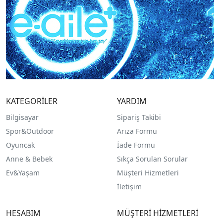
KATEGORİLER
YARDIM
Bilgisayar
Sipariş Takibi
Spor&Outdoor
Arıza Formu
O
yuncak
İade Formu
Anne & Bebek
Sıkça Sorulan Sorular
Ev&Yaşam
Müşteri Hizmetleri
İletişim
HESABIM
MÜŞTERİ HİZMETLERİ