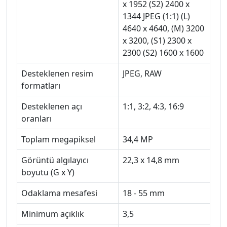
x 1952 (S2) 2400 x
1344 JPEG (1:1) (L)
4640 x 4640, (M) 3200
x 3200, (S1) 2300 x
2300 (S2) 1600 x 1600
Desteklenen resim
JPEG, RAW
formatları
Desteklenen açı
1:1, 3:2, 4:3, 16:9
oranları
Toplam megapiksel
34,4 MP
Görüntü algılayıcı
22,3 x 14,8 mm
boyutu (G x Y)
Odaklama mesafesi
18 - 55 mm
Minimum açıklık
3,5