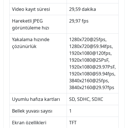
Video kayıt süresi
29,59 dakika
Hareketli JPEG
29,97 fps
görüntüleme hızı
Yakalama hızınde
1280x720@25fps,
çözünürlük
1280x720@59.94fps,
1920x1080@120fps,
1920x1080@25PsF,
1920x1080@29.97PsF,
1920x1080@59.94fps,
3840x2160@25fps,
3840x2160@29.97fps
Uyumlu hafıza kartları
SD, SDHC, SDXC
Bellek yuvası sayısı
1
Ekran özellikleri
TFT