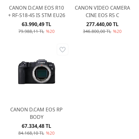
CANON D.CAM EOS R10
CANON VIDEO CAMERA
+ RF-S18-45 IS STM EU26
CINE EOS R5 C
63.990,49 TL
277.440,00 TL
79.988,11 TL
%20
346.800,00 TL
%20
CANON D.CAM EOS RP
BODY
67.334,48 TL
84.168,10 TL
%20