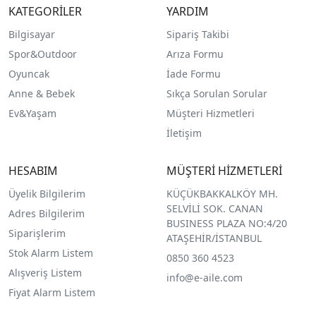
KATEGORİLER
YARDIM
Bilgisayar
Sipariş Takibi
Spor&Outdoor
Arıza Formu
O
yuncak
İade Formu
Anne & Bebek
Sıkça Sorulan Sorular
Ev&Yaşam
Müşteri Hizmetleri
İletişim
HESABIM
MÜŞTERİ HİZMETLERİ
Üyelik Bilgilerim
KÜÇÜKBAKKALKÖY MH.
SELVİLİ SOK. CANAN
Adres Bilgilerim
BUSINESS PLAZA NO:4/20
Siparişlerim
ATAŞEHİR/İSTANBUL
Stok Alarm Listem
0850 360 4523
Alışveriş Listem
info@e-aile.com
Fiyat Alarm Listem