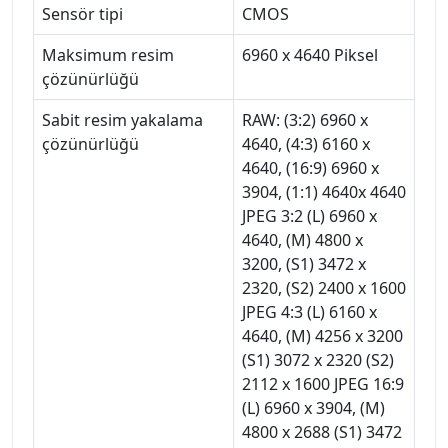
Sensör tipi
CMOS
Maksimum resim
6960 x 4640 Piksel
çözünürlüğü
Sabit resim yakalama
RAW: (3:2) 6960 x
çözünürlüğü
4640, (4:3) 6160 x
4640, (16:9) 6960 x
3904, (1:1) 4640x 4640
JPEG 3:2 (L) 6960 x
4640, (M) 4800 x
3200, (S1) 3472 x
2320, (S2) 2400 x 1600
JPEG 4:3 (L) 6160 x
4640, (M) 4256 x 3200
(S1) 3072 x 2320 (S2)
2112 x 1600 JPEG 16:9
(L) 6960 x 3904, (M)
4800 x 2688 (S1) 3472