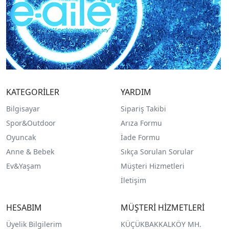
KATEGORİLER
YARDIM
Bilgisayar
Sipariş Takibi
Spor&Outdoor
Arıza Formu
O
yuncak
İade Formu
Anne & Bebek
Sıkça Sorulan Sorular
Ev&Yaşam
Müşteri Hizmetleri
İletişim
HESABIM
MÜŞTERİ HİZMETLERİ
Üyelik Bilgilerim
KÜÇÜKBAKKALKÖY MH.