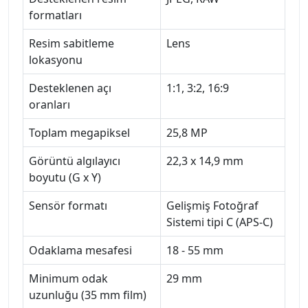
formatları
Resim sabitleme
Lens
lokasyonu
Desteklenen açı
1:1, 3:2, 16:9
oranları
Toplam megapiksel
25,8 MP
Görüntü algılayıcı
22,3 x 14,9 mm
boyutu (G x Y)
Sensör formatı
Gelişmiş Fotoğraf
Sistemi tipi C (APS-C)
Odaklama mesafesi
18 - 55 mm
Minimum odak
29 mm
uzunluğu (35 mm film)