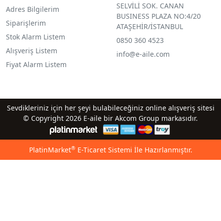
SELVİLİ SOK. CANAN
Adres Bilgilerim
BUSINESS PLAZA NO:4/20
Siparişlerim
ATAŞEHİR/İSTANBUL
Stok Alarm Listem
0850 360 4523
Alışveriş Listem
info@e-aile.com
Fiyat Alarm Listem
Sevdikleriniz için her şeyi bulabileceğiniz online alışveriş sitesi
© Copyright 2026 E-aile bir Akcom Group markasıdır.
®
PlatinMarket
E-Ticaret Sistemi
İle Hazırlanmıştır.