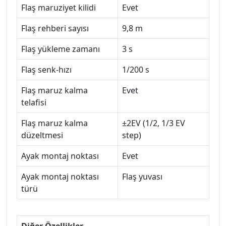
Flaş maruziyet kilidi
Evet
Flaş rehberi sayısı
9,8 m
Flaş yükleme zamanı
3 s
Flaş senk-hızı
1/200 s
Flaş maruz kalma
Evet
telafisi
Flaş maruz kalma
±2EV (1/2, 1/3 EV
düzeltmesi
step)
Ayak montaj noktası
Evet
Ayak montaj noktası
Flaş yuvası
türü
Diğer Özellikler