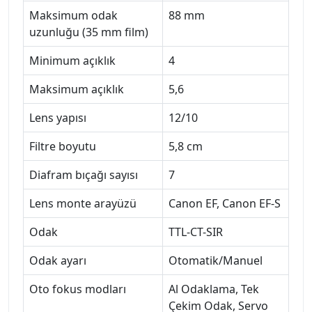
Maksimum odak
88 mm
uzunluğu (35 mm film)
Minimum açıklık
4
Maksimum açıklık
5,6
Lens yapısı
12/10
Filtre boyutu
5,8 cm
Diafram bıçağı sayısı
7
Lens monte arayüzü
Canon EF, Canon EF-S
Odak
TTL-CT-SIR
Odak ayarı
Otomatik/Manuel
Oto fokus modları
Al Odaklama, Tek
Çekim Odak, Servo