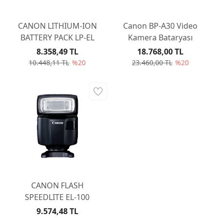
CANON LITHIUM-ION
Canon BP-A30 Video
BATTERY PACK LP-EL
Kamera Bataryası
8.358,49 TL
18.768,00 TL
10.448,11 TL
%20
23.460,00 TL
%20
CANON FLASH
SPEEDLITE EL-100
9.574,48 TL