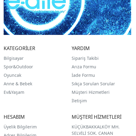
KATEGORİLER
YARDIM
Bilgisayar
Sipariş Takibi
Spor&Outdoor
Arıza Formu
O
yuncak
İade Formu
Anne & Bebek
Sıkça Sorulan Sorular
Ev&Yaşam
Müşteri Hizmetleri
İletişim
HESABIM
MÜŞTERİ HİZMETLERİ
Üyelik Bilgilerim
KÜÇÜKBAKKALKÖY MH.
SELVİLİ SOK. CANAN
Adres Bilgilerim