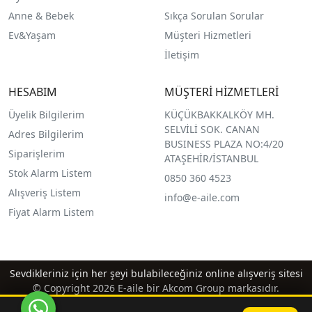
Anne & Bebek
Sıkça Sorulan Sorular
Ev&Yaşam
Müşteri Hizmetleri
İletişim
HESABIM
MÜŞTERİ HİZMETLERİ
Üyelik Bilgilerim
KÜÇÜKBAKKALKÖY MH.
SELVİLİ SOK. CANAN
Adres Bilgilerim
BUSINESS PLAZA NO:4/20
Siparişlerim
ATAŞEHİR/İSTANBUL
Stok Alarm Listem
0850 360 4523
Alışveriş Listem
info@e-aile.com
Fiyat Alarm Listem
Sevdikleriniz için her şeyi bulabileceğiniz online alışveriş sitesi
© Copyright 2026 E-aile bir Akcom Group markasıdır.