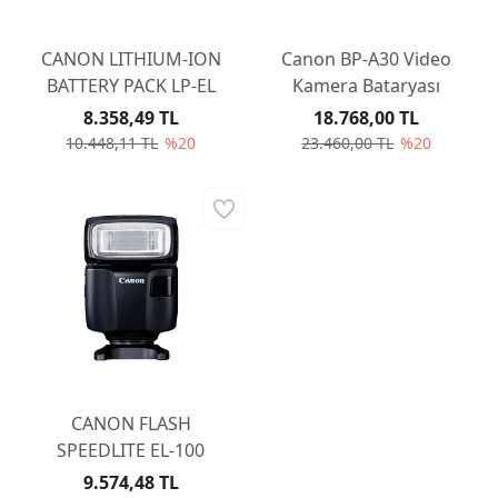
CANON LITHIUM-ION
Canon BP-A30 Video
BATTERY PACK LP-EL
Kamera Bataryası
8.358,49 TL
18.768,00 TL
10.448,11 TL
%20
23.460,00 TL
%20
CANON FLASH
SPEEDLITE EL-100
9.574,48 TL