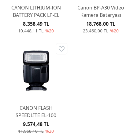
CANON LITHIUM-ION
Canon BP-A30 Video
BATTERY PACK LP-EL
Kamera Bataryası
8.358,49 TL
18.768,00 TL
10.448,11 TL
%20
23.460,00 TL
%20
CANON FLASH
SPEEDLITE EL-100
9.574,48 TL
11.968,10 TL
%20