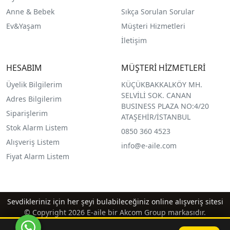
Anne & Bebek
Sıkça Sorulan Sorular
Ev&Yaşam
Müşteri Hizmetleri
İletişim
HESABIM
MÜŞTERİ HİZMETLERİ
Üyelik Bilgilerim
KÜÇÜKBAKKALKÖY MH.
SELVİLİ SOK. CANAN
Adres Bilgilerim
BUSINESS PLAZA NO:4/20
Siparişlerim
ATAŞEHİR/İSTANBUL
Stok Alarm Listem
0850 360 4523
Alışveriş Listem
info@e-aile.com
Fiyat Alarm Listem
Sevdikleriniz için her şeyi bulabileceğiniz online alışveriş sitesi
© Copyright 2026 E-aile bir Akcom Group markasıdır.