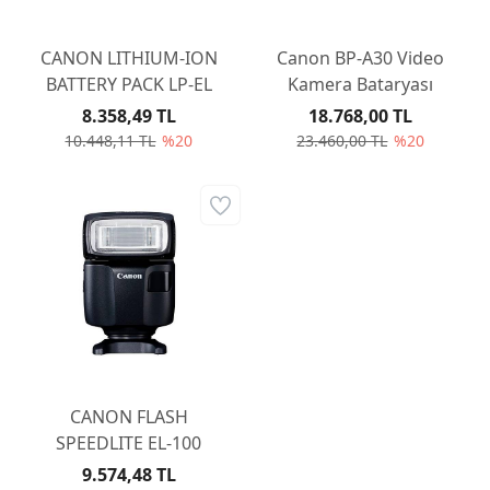
CANON LITHIUM-ION
Canon BP-A30 Video
BATTERY PACK LP-EL
Kamera Bataryası
8.358,49 TL
18.768,00 TL
10.448,11 TL
%20
23.460,00 TL
%20
CANON FLASH
SPEEDLITE EL-100
9.574,48 TL