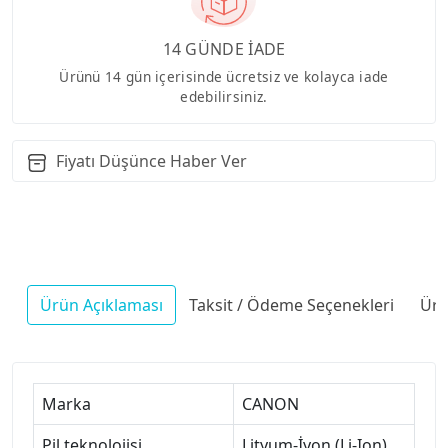
14 GÜNDE İADE
Ürünü 14 gün içerisinde ücretsiz ve kolayca iade
edebilirsiniz.
Fiyatı Düşünce Haber Ver
Ürün Açıklaması
Taksit / Ödeme Seçenekleri
Ürü
Marka
CANON
Pil teknolojisi
Lityum-İyon (Li-Ion)