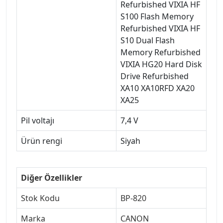
Refurbished VIXIA HF
S100 Flash Memory
Refurbished VIXIA HF
S10 Dual Flash
Memory Refurbished
VIXIA HG20 Hard Disk
Drive Refurbished
XA10 XA10RFD XA20
XA25
Pil voltajı
7,4 V
Ürün rengi
Siyah
Diğer Özellikler
Stok Kodu
BP-820
Marka
CANON