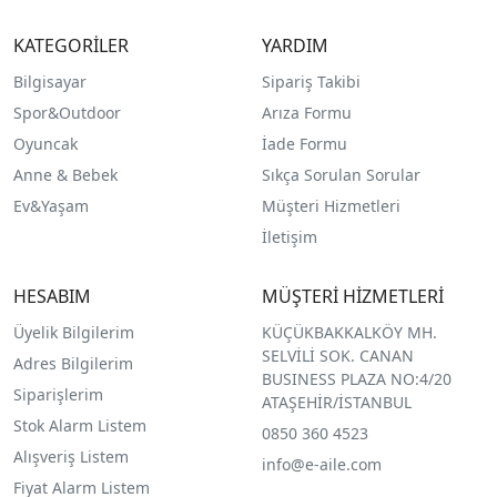
KATEGORİLER
YARDIM
Bilgisayar
Sipariş Takibi
Spor&Outdoor
Arıza Formu
O
yuncak
İade Formu
Anne & Bebek
Sıkça Sorulan Sorular
Ev&Yaşam
Müşteri Hizmetleri
İletişim
HESABIM
MÜŞTERİ HİZMETLERİ
Üyelik Bilgilerim
KÜÇÜKBAKKALKÖY MH.
SELVİLİ SOK. CANAN
Adres Bilgilerim
BUSINESS PLAZA NO:4/20
Siparişlerim
ATAŞEHİR/İSTANBUL
Stok Alarm Listem
0850 360 4523
Alışveriş Listem
info@e-aile.com
Fiyat Alarm Listem