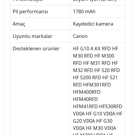
Pil performansı
1780 mAh
Amaç
Kaydedici kamera
Uyumlu markalar
Canon
Desteklenen ürünler
HF G10 A Kit RFD HF
M30 RFD HF M300
RFD HF M31 RFD HF
M32 RFD HF S20 RFD
HF S200 RFD HF S21
RFD HFM301RFD
HFM400RFD
HFM40RFD
HFM41RFD HFS30RFD
VIXIA HF G10 VIXIA HF
G20 VIXIA HF G30
VIXIA HF M30 VIXIA