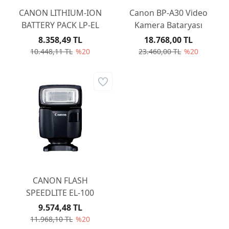
CANON LITHIUM-ION
Canon BP-A30 Video
BATTERY PACK LP-EL
Kamera Bataryası
8.358,49 TL
18.768,00 TL
10.448,11 TL
%20
23.460,00 TL
%20
CANON FLASH
SPEEDLITE EL-100
9.574,48 TL
11.968,10 TL
%20