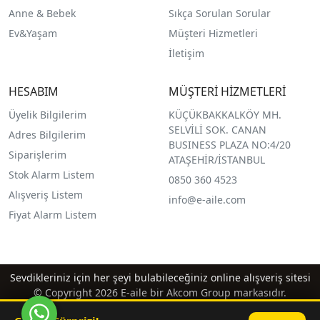
Anne & Bebek
Sıkça Sorulan Sorular
Ev&Yaşam
Müşteri Hizmetleri
İletişim
HESABIM
MÜŞTERİ HİZMETLERİ
Üyelik Bilgilerim
KÜÇÜKBAKKALKÖY MH.
SELVİLİ SOK. CANAN
Adres Bilgilerim
BUSINESS PLAZA NO:4/20
Siparişlerim
ATAŞEHİR/İSTANBUL
Stok Alarm Listem
0850 360 4523
Alışveriş Listem
info@e-aile.com
Fiyat Alarm Listem
Sevdikleriniz için her şeyi bulabileceğiniz online alışveriş sitesi
© Copyright 2026 E-aile bir Akcom Group markasıdır.