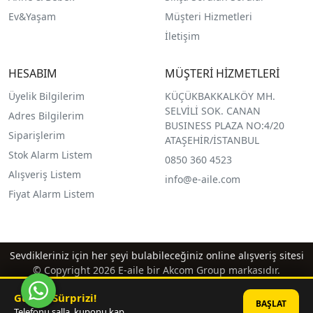
Ev&Yaşam
Müşteri Hizmetleri
İletişim
HESABIM
MÜŞTERİ HİZMETLERİ
Üyelik Bilgilerim
KÜÇÜKBAKKALKÖY MH.
SELVİLİ SOK. CANAN
Adres Bilgilerim
BUSINESS PLAZA NO:4/20
Siparişlerim
ATAŞEHİR/İSTANBUL
Stok Alarm Listem
0850 360 4523
Alışveriş Listem
info@e-aile.com
Fiyat Alarm Listem
Sevdikleriniz için her şeyi bulabileceğiniz online alışveriş sitesi
© Copyright 2026 E-aile bir Akcom Group markasıdır.
Günün Sürprizi!
BAŞLAT
Telefonu salla, kuponu kap.
®