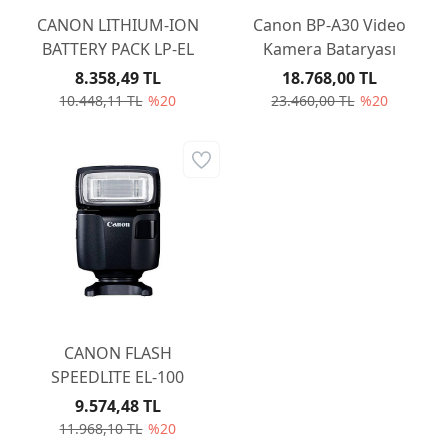
CANON LITHIUM-ION
Canon BP-A30 Video
BATTERY PACK LP-EL
Kamera Bataryası
8.358,49 TL
18.768,00 TL
10.448,11 TL
%20
23.460,00 TL
%20
CANON FLASH
SPEEDLITE EL-100
9.574,48 TL
11.968,10 TL
%20