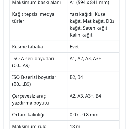
Maksimum baskı alanı
A1 (594 x 841 mm)
Kağıt tepsisi medya
Yazı kağıdı, Kuşe
türleri
kağıt, Mat kağıt, Düz
kağıt, Saten kağıt,
Kalın kağıt
Kesme tabaka
Evet
ISO A-seri boyutları
A1, A2, A3, A3+
(C0…A9)
ISO B-serisi boyutları
B2, B4
(B0….B9)
Çerçevesiz araç
A2, A3, A3+, B4
yazdırma boyutu
Ortam kalınlığı
0.07 - 0.8 mm
Maksimum rulo
18 m