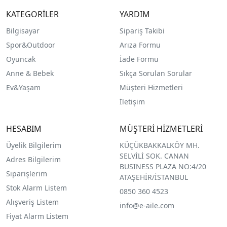
KATEGORİLER
YARDIM
Bilgisayar
Sipariş Takibi
Spor&Outdoor
Arıza Formu
O
yuncak
İade Formu
Anne & Bebek
Sıkça Sorulan Sorular
Ev&Yaşam
Müşteri Hizmetleri
İletişim
HESABIM
MÜŞTERİ HİZMETLERİ
Üyelik Bilgilerim
KÜÇÜKBAKKALKÖY MH.
SELVİLİ SOK. CANAN
Adres Bilgilerim
BUSINESS PLAZA NO:4/20
Siparişlerim
ATAŞEHİR/İSTANBUL
Stok Alarm Listem
0850 360 4523
Alışveriş Listem
info@e-aile.com
Fiyat Alarm Listem