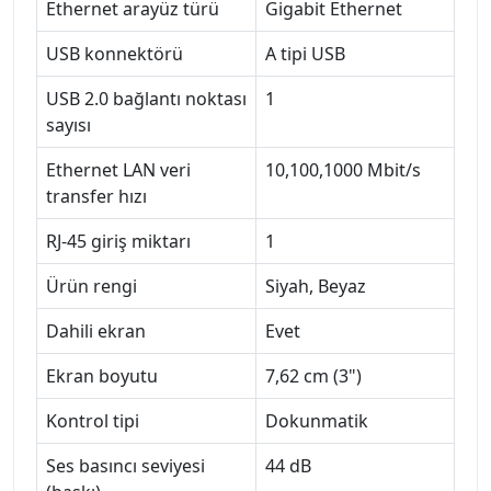
Ethernet arayüz türü
Gigabit Ethernet
USB konnektörü
A tipi USB
USB 2.0 bağlantı noktası
1
sayısı
Ethernet LAN veri
10,100,1000 Mbit/s
transfer hızı
RJ-45 giriş miktarı
1
Ürün rengi
Siyah, Beyaz
Dahili ekran
Evet
Ekran boyutu
7,62 cm (3")
Kontrol tipi
Dokunmatik
Ses basıncı seviyesi
44 dB