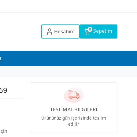
0
Sepetim
Hesabım
t
69
TESLİMAT BİLGİLERİ
Ürününüz gün içerisinde teslim
edilir
için