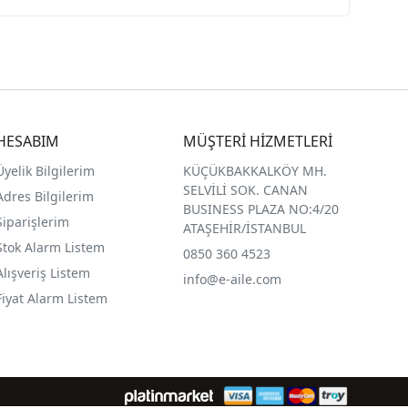
HESABIM
MÜŞTERİ HİZMETLERİ
Üyelik Bilgilerim
KÜÇÜKBAKKALKÖY MH.
SELVİLİ SOK. CANAN
Adres Bilgilerim
BUSINESS PLAZA NO:4/20
Siparişlerim
ATAŞEHİR/İSTANBUL
Stok Alarm Listem
0850 360 4523
Alışveriş Listem
info@e-aile.com
Fiyat Alarm Listem