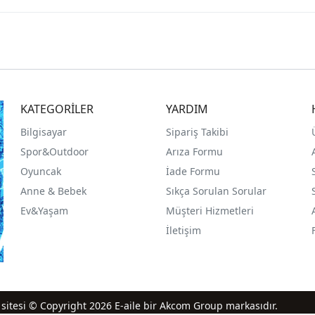
KATEGORİLER
YARDIM
Bilgisayar
Sipariş Takibi
Spor&Outdoor
Arıza Formu
O
yuncak
İade Formu
Anne & Bebek
Sıkça Sorulan Sorular
Ev&Yaşam
Müşteri Hizmetleri
İletişim
iş sitesi © Copyright 2026 E-aile bir Akcom Group markasıdır.