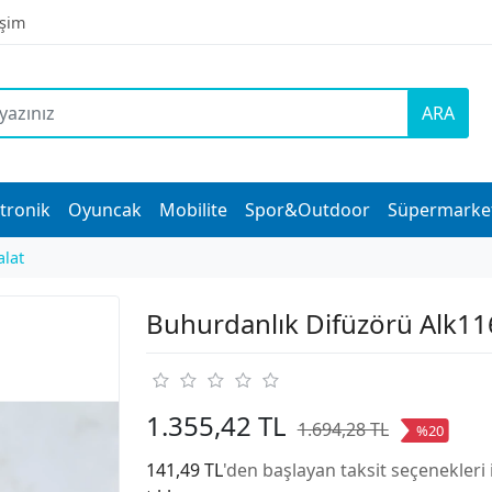
işim
ARA
tronik
Oyuncak
Mobilite
Spor&Outdoor
Süpermarke
alat
Buhurdanlık Difüzörü Alk11
1.355,42 TL
1.694,28 TL
%20
141,49 TL
'den başlayan taksit seçenekleri 