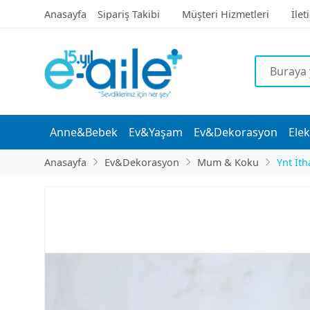
Anasayfa
Sipariş Takibi
Müşteri Hizmetleri
İlet
Anne&Bebek
Ev&Yaşam
Ev&Dekorasyon
Elek
Anasayfa
Ev&Dekorasyon
Mum & Koku
Ynt İth