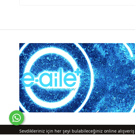
Sevdikleriniz için her şeyi bulabileceğiniz online alışver