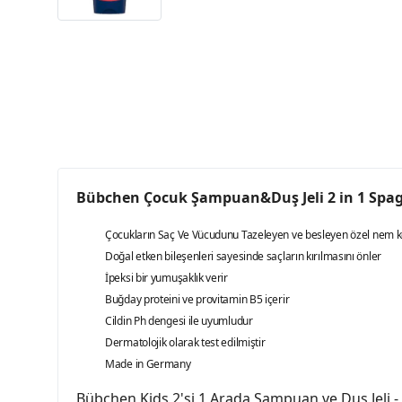
Bübchen Çocuk Şampuan&Duş Jeli 2 in 1 Spag
Çocukların Saç Ve Vücudunu Tazeleyen ve besleyen özel nem k
Doğal etken bileşenleri sayesinde saçların kırılmasını önler
İpeksi bir yumuşaklık verir
Buğday proteini ve provitamin B5 içerir
Cildin Ph dengesi ile uyumludur
Dermatolojik olarak test edilmiştir
Made in Germany
Bübchen Kids 2'si 1 Arada Şampuan ve Duş Jeli - S