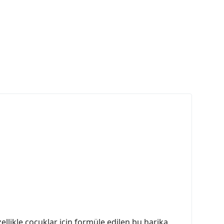
ml
ellikle çocuklar için formüle edilen bu harika