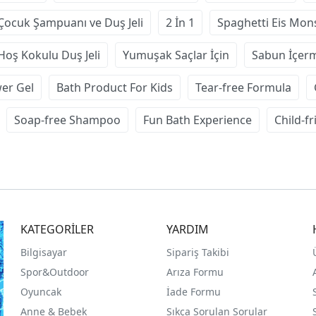
Çocuk Şampuanı ve Duş Jeli
2 İn 1
Spaghetti Eis Mon
Hoş Kokulu Duş Jeli
Yumuşak Saçlar İçin
Sabun İçer
er Gel
Bath Product For Kids
Tear-free Formula
Soap-free Shampoo
Fun Bath Experience
Child-f
KATEGORİLER
YARDIM
Bilgisayar
Sipariş Takibi
Spor&Outdoor
Arıza Formu
O
yuncak
İade Formu
Anne & Bebek
Sıkça Sorulan Sorular