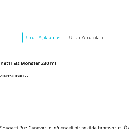
Ürün Açıklaması
Ürün Yorumları
hetti-Eis Monster 230 ml
ompleksine sahiptir
pagetti Buz Canavarı'nı eğlenceli bir şekilde tanıtıyoruz! Öz