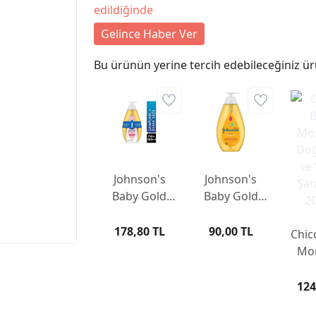
edildiğinde
Gelince Haber Ver
Bu ürünün yerine tercih edebileceğiniz ür
Johnson's
Johnson's
Baby Gold
Baby Gold
Şampuan 750
Şampuan 750
ml + Bebek
ml
178,80 TL
90,00 TL
Chic
Yağı 200 ml
Mo
Doğa
V
124
Şamp