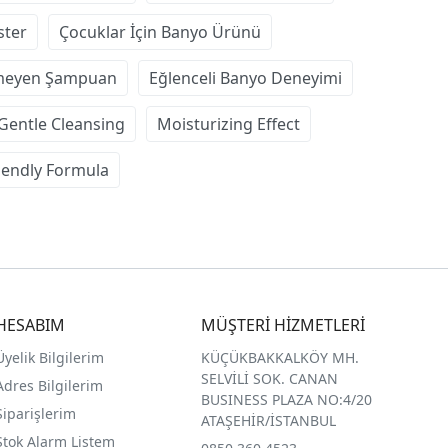
ster
Çocuklar İçin Banyo Ürünü
meyen Şampuan
Eğlenceli Banyo Deneyimi
Gentle Cleansing
Moisturizing Effect
riendly Formula
HESABIM
MÜŞTERİ HİZMETLERİ
Üyelik Bilgilerim
KÜÇÜKBAKKALKÖY MH.
SELVİLİ SOK. CANAN
Adres Bilgilerim
BUSINESS PLAZA NO:4/20
Siparişlerim
ATAŞEHİR/İSTANBUL
Stok Alarm Listem