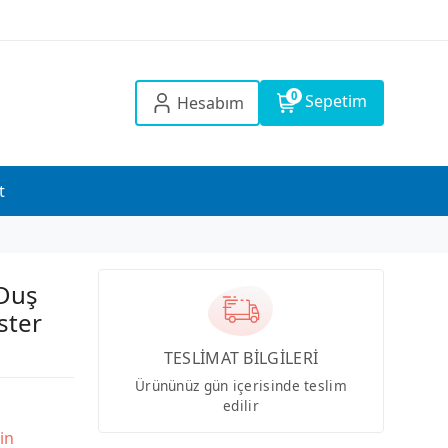
0
Sepetim
Hesabım
t
Duş
ster
TESLİMAT BİLGİLERİ
Ürününüz gün içerisinde teslim
edilir
in