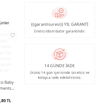
ünler
{{garantisuresi}} YIL GARANTİ
Üretici/distribütör garantilidir.
14 GÜNDE İADE
Ürünü 14 gün içerisinde ücretsiz ve
kolayca iade edebilirsiniz.
co Baby
ments
l Saç ve
ücut
,80 TL
uan 200