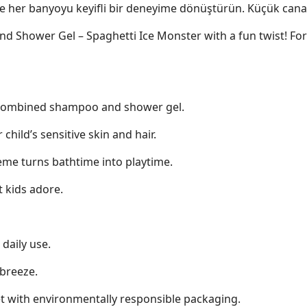
e her banyoyu keyifli bir deneyime dönüştürün. Küçük canava
 Shower Gel – Spaghetti Ice Monster with a fun twist! Formu
 a combined shampoo and shower gel.
child’s sensitive skin and hair.
me turns bathtime into playtime.
t kids adore.
daily use.
 breeze.
net with environmentally responsible packaging.