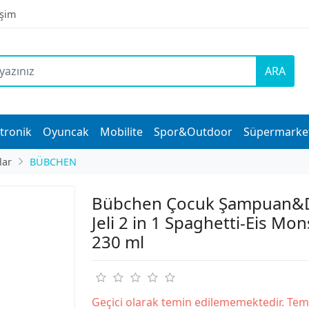
işim
ARA
tronik
Oyuncak
Mobilite
Spor&Outdoor
Süpermarke
lar
BÜBCHEN
Bübchen Çocuk Şampuan&
Jeli 2 in 1 Spaghetti-Eis Mon
230 ml
Geçici olarak temin edilememektedir. Tem