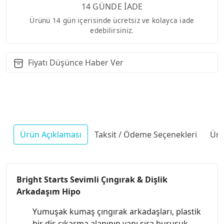
14 GÜNDE İADE
Ürünü 14 gün içerisinde ücretsiz ve kolayca iade
edebilirsiniz.
Fiyatı Düşünce Haber Ver
Ürün Açıklaması
Taksit / Ödeme Seçenekleri
Ürü
Bright Starts Sevimli Çıngırak & Dişlik
Arkadaşım Hipo
Yumuşak kumaş çıngırak arkadaşları, plastik
bir diş çıkarma alanının yanı sıra buruşuk