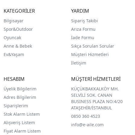
KATEGORİLER
YARDIM
Bilgisayar
Sipariş Takibi
Spor&Outdoor
Arıza Formu
O
yuncak
İade Formu
Anne & Bebek
Sıkça Sorulan Sorular
Ev&Yaşam
Müşteri Hizmetleri
İletişim
HESABIM
MÜŞTERİ HİZMETLERİ
Üyelik Bilgilerim
KÜÇÜKBAKKALKÖY MH.
SELVİLİ SOK. CANAN
Adres Bilgilerim
BUSINESS PLAZA NO:4/20
Siparişlerim
ATAŞEHİR/İSTANBUL
Stok Alarm Listem
0850 360 4523
Alışveriş Listem
info@e-aile.com
Fiyat Alarm Listem