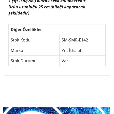
1 çift (sağ-sol) olarak sevk edilmektedir
Ürün uzunluğu 25 cm (bileği kapatacak
şekildedir)
Diğer Özellikler
Stok Kodu
SM-SMR-E142
Marka
Ynt İthalat
Stok Durumu
Var