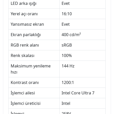
LED arka ışığı
Evet
Yerel açı oranı
16:10
Yansımasız ekran
Evet
Ekran parlaklığı
400 cd/m²
RGB renk alanı
sRGB
Renk skalası
100%
Maksimum yenileme
144 Hz
hızı
Kontrast oranı
1200:1
İşlemci ailesi
Intel Core Ultra 7
İşlemci üreticisi
Intel
İşlemci
258V