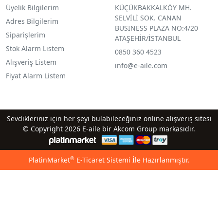
Üyelik Bilgilerim
KÜÇÜKBAKKALKÖY MH.
SELVİLİ SOK. CANAN
Adres Bilgilerim
BUSINESS PLAZA NO:4/20
Siparişlerim
ATAŞEHİR/İSTANBUL
Stok Alarm Listem
0850 360 4523
Alışveriş Listem
info@e-aile.com
Fiyat Alarm Listem
Sevdikleriniz için her şeyi bulabileceğiniz online alışveriş sitesi
© Copyright 2026 E-aile bir Akcom Group markasıdır.
®
PlatinMarket
E-Ticaret Sistemi
İle Hazırlanmıştır.