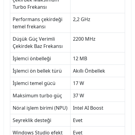
Turbo Frekansı
Performans çekirdeği
2,2 GHz
temel frekansı
Düşük Güç Verimli
2200 MHz
Çekirdek Baz Frekansı
İşlemci önbelleği
12 MB
İşlemci ön bellek türü
Akıllı Önbellek
İşlemci temel gücü
17 W
Maksimum turbo güç
37 W
Nöral işlem birimi (NPU)
Intel AI Boost
Seyreklik desteği
Evet
Windows Studio efekt
Evet