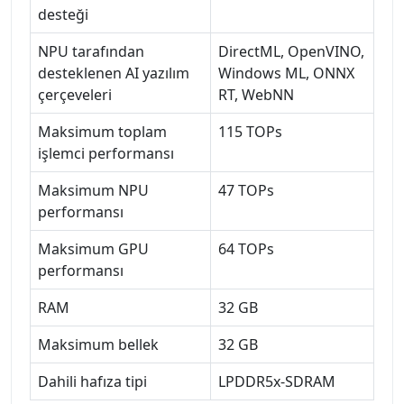
desteği
NPU tarafından
DirectML, OpenVINO,
desteklenen AI yazılım
Windows ML, ONNX
çerçeveleri
RT, WebNN
Maksimum toplam
115 TOPs
işlemci performansı
Maksimum NPU
47 TOPs
performansı
Maksimum GPU
64 TOPs
performansı
RAM
32 GB
Maksimum bellek
32 GB
Dahili hafıza tipi
LPDDR5x-SDRAM