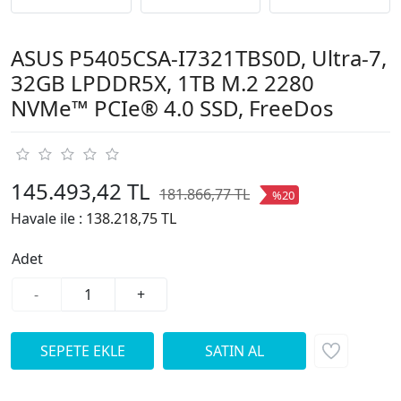
ASUS P5405CSA-I7321TBS0D, Ultra-7,
32GB LPDDR5X, 1TB M.2 2280
NVMe™ PCIe® 4.0 SSD, FreeDos
145.493,42 TL
181.866,77 TL
%20
Havale ile :
138.218,75 TL
Adet
-
+