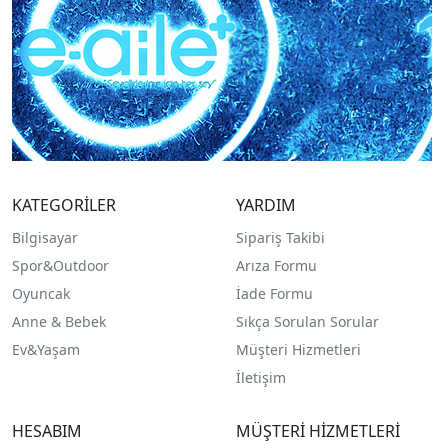
KATEGORİLER
YARDIM
Bilgisayar
Sipariş Takibi
Spor&Outdoor
Arıza Formu
O
yuncak
İade Formu
Anne & Bebek
Sıkça Sorulan Sorular
Ev&Yaşam
Müşteri Hizmetleri
İletişim
HESABIM
MÜŞTERİ HİZMETLERİ