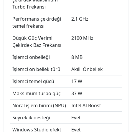
Turbo Frekansı
Performans çekirdeği
2,1 GHz
temel frekansı
Düşük Güç Verimli
2100 MHz
Çekirdek Baz Frekansı
İşlemci önbelleği
8 MB
İşlemci ön bellek türü
Akıllı Önbellek
İşlemci temel gücü
17 W
Maksimum turbo güç
37 W
Nöral işlem birimi (NPU)
Intel AI Boost
Seyreklik desteği
Evet
Windows Studio efekt
Evet