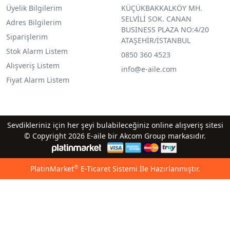
Üyelik Bilgilerim
KÜÇÜKBAKKALKÖY MH.
SELVİLİ SOK. CANAN
Adres Bilgilerim
BUSINESS PLAZA NO:4/20
Siparişlerim
ATAŞEHİR/İSTANBUL
Stok Alarm Listem
0850 360 4523
Alışveriş Listem
info@e-aile.com
Fiyat Alarm Listem
Sevdikleriniz için her şeyi bulabileceğiniz online alışveriş sitesi
© Copyright 2026 E-aile bir Akcom Group markasıdır.
®
PlatinMarket
E-Ticaret Sistemi
İle Hazırlanmıştır.