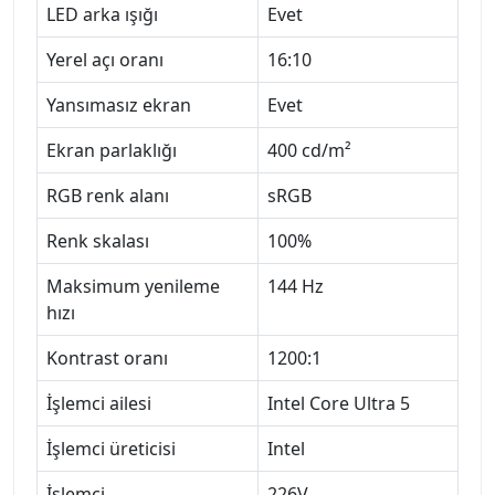
LED arka ışığı
Evet
Yerel açı oranı
16:10
Yansımasız ekran
Evet
Ekran parlaklığı
400 cd/m²
RGB renk alanı
sRGB
Renk skalası
100%
Maksimum yenileme
144 Hz
hızı
Kontrast oranı
1200:1
İşlemci ailesi
Intel Core Ultra 5
İşlemci üreticisi
Intel
İşlemci
226V