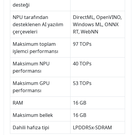
desteği
NPU tarafından
DirectML, OpenVINO,
desteklenen AI yazılım
Windows ML, ONNX
çerçeveleri
RT, WebNN
Maksimum toplam
97 TOPs
işlemci performansı
Maksimum NPU
40 TOPs
performansı
Maksimum GPU
53 TOPs
performansı
RAM
16 GB
Maksimum bellek
16 GB
Dahili hafıza tipi
LPDDR5x-SDRAM