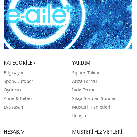
KATEGORİLER
YARDIM
Bilgisayar
Sipariş Takibi
Spor&Outdoor
Arıza Formu
O
yuncak
İade Formu
Anne & Bebek
Sıkça Sorulan Sorular
Ev&Yaşam
Müşteri Hizmetleri
İletişim
HESABIM
MÜŞTERİ HİZMETLERİ