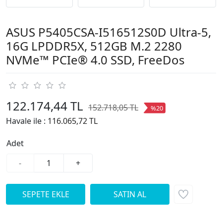
ASUS P5405CSA-I516512S0D Ultra-5,
16G LPDDR5X, 512GB M.2 2280
NVMe™ PCIe® 4.0 SSD, FreeDos
122.174,44 TL
152.718,05 TL
%20
Havale ile :
116.065,72 TL
Adet
-
+