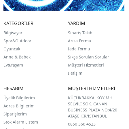
KATEGORİLER
YARDIM
Bilgisayar
Sipariş Takibi
Spor&Outdoor
Arıza Formu
O
yuncak
İade Formu
Anne & Bebek
Sıkça Sorulan Sorular
Ev&Yaşam
Müşteri Hizmetleri
İletişim
HESABIM
MÜŞTERİ HİZMETLERİ
Üyelik Bilgilerim
KÜÇÜKBAKKALKÖY MH.
SELVİLİ SOK. CANAN
Adres Bilgilerim
BUSINESS PLAZA NO:4/20
Siparişlerim
ATAŞEHİR/İSTANBUL
Stok Alarm Listem
0850 360 4523