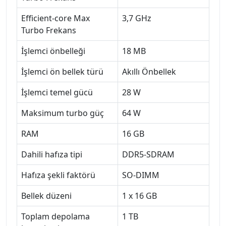
Efficient-core Max
3,7 GHz
Turbo Frekans
İşlemci önbelleği
18 MB
İşlemci ön bellek türü
Akıllı Önbellek
İşlemci temel gücü
28 W
Maksimum turbo güç
64 W
RAM
16 GB
Dahili hafıza tipi
DDR5-SDRAM
Hafıza şekli faktörü
SO-DIMM
Bellek düzeni
1 x 16 GB
Toplam depolama
1 TB