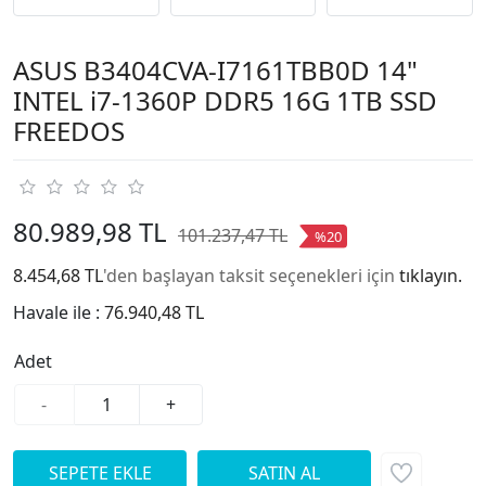
ASUS B3404CVA-I7161TBB0D 14"
INTEL i7-1360P DDR5 16G 1TB SSD
FREEDOS
80.989,98 TL
101.237,47 TL
%20
8.454,68 TL
'den başlayan taksit seçenekleri için
tıklayın.
Havale ile :
76.940,48 TL
Adet
-
+