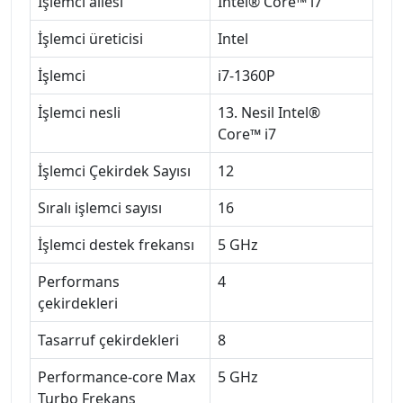
İşlemci ailesi
Intel® Core™ i7
İşlemci üreticisi
Intel
İşlemci
i7-1360P
İşlemci nesli
13. Nesil Intel®
Core™ i7
İşlemci Çekirdek Sayısı
12
Sıralı işlemci sayısı
16
İşlemci destek frekansı
5 GHz
Performans
4
çekirdekleri
Tasarruf çekirdekleri
8
Performance-core Max
5 GHz
Turbo Frekans