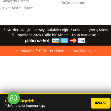
Alışveriş Listem
info@e-aile.com
Fiyat Alarm Listem
Sevdikleriniz için her şeyi bulabileceğiniz online alışveriş sitesi
© Copyright 2026 E-aile bir Akcom Group markasıdır.
®
PlatinMarket
E-Ticaret Sistemi
İle Hazırlanmıştır.
Günün Sürprizi!
BAŞLAT
Telefonu salla, kuponu kap.