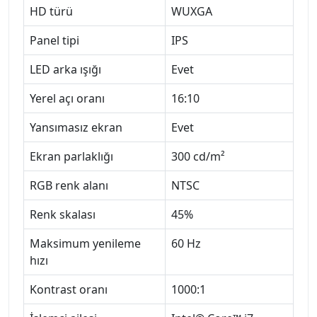
HD türü
WUXGA
Panel tipi
IPS
LED arka ışığı
Evet
Yerel açı oranı
16:10
Yansımasız ekran
Evet
Ekran parlaklığı
300 cd/m²
RGB renk alanı
NTSC
Renk skalası
45%
Maksimum yenileme
60 Hz
hızı
Kontrast oranı
1000:1