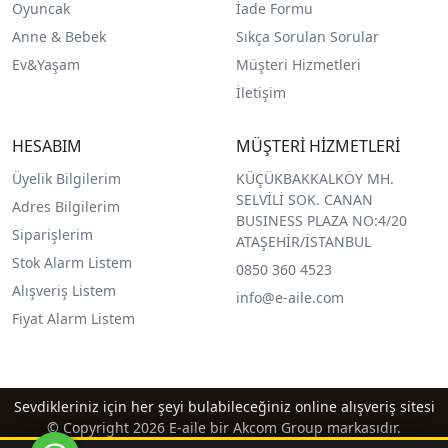
O
yuncak
İade Formu
Anne & Bebek
Sıkça Sorulan Sorular
Ev&Yaşam
Müşteri Hizmetleri
İletişim
HESABIM
MÜŞTERİ HİZMETLERİ
Üyelik Bilgilerim
KÜÇÜKBAKKALKÖY MH.
SELVİLİ SOK. CANAN
Adres Bilgilerim
BUSINESS PLAZA NO:4/20
Siparişlerim
ATAŞEHİR/İSTANBUL
Stok Alarm Listem
0850 360 4523
Alışveriş Listem
info@e-aile.com
Fiyat Alarm Listem
Sevdikleriniz için her şeyi bulabileceğiniz online alışveriş sitesi
© Copyright 2026 E-aile bir Akcom Group markasıdır.