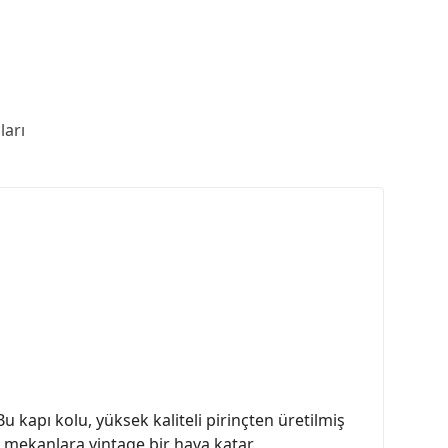
arı
Bu kapı kolu, yüksek kaliteli pirinçten üretilmiş
ç mekanlara vintage bir hava katar.