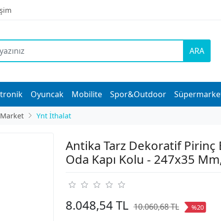
işim
ARA
tronik
Oyuncak
Mobilite
Spor&Outdoor
Süpermarke
 Market
Ynt İthalat
Antika Tarz Dekoratif Pirin
Oda Kapı Kolu - 247x35 Mm,
8.048,54 TL
10.060,68 TL
%20