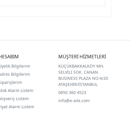
HESABIM
MÜŞTERİ HİZMETLERİ
Üyelik Bilgilerim
KÜÇÜKBAKKALKÖY MH.
SELVİLİ SOK. CANAN
Adres Bilgilerim
BUSINESS PLAZA NO:4/20
Siparişlerim
ATAŞEHİR/İSTANBUL
Stok Alarm Listem
0850 360 4523
Alışveriş Listem
info@e-aile.com
Fiyat Alarm Listem