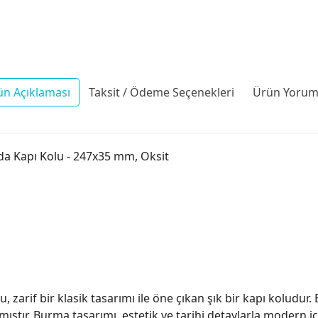
ün Açıklaması
Taksit / Ödeme Seçenekleri
Ürün Yoruml
da Kapı Kolu - 247x35 mm, Oksit
zarif bir klasik tasarımı ile öne çıkan şık bir kapı koludur. 
ıştır. Burma tasarımı, estetik ve tarihi detaylarla modern i