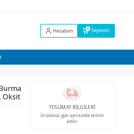
0
Sepetim
Hesabım
t
ç Burma
 Oksit
TESLİMAT BİLGİLERİ
Ürününüz gün içerisinde teslim
edilir