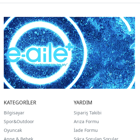
KATEGORİLER
YARDIM
Bilgisayar
Sipariş Takibi
Spor&Outdoor
Arıza Formu
O
yuncak
İade Formu
Anne & Bebek
Sıkça Sorulan Sorular