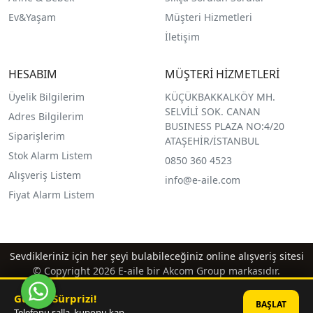
Ev&Yaşam
Müşteri Hizmetleri
İletişim
HESABIM
MÜŞTERİ HİZMETLERİ
Üyelik Bilgilerim
KÜÇÜKBAKKALKÖY MH.
SELVİLİ SOK. CANAN
Adres Bilgilerim
BUSINESS PLAZA NO:4/20
Siparişlerim
ATAŞEHİR/İSTANBUL
Stok Alarm Listem
0850 360 4523
Alışveriş Listem
info@e-aile.com
Fiyat Alarm Listem
Sevdikleriniz için her şeyi bulabileceğiniz online alışveriş sitesi
© Copyright 2026 E-aile bir Akcom Group markasıdır.
Günün Sürprizi!
BAŞLAT
Telefonu salla, kuponu kap.